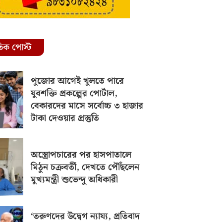
রতিক পোস্ট
পুজোর আগেই খুলতে পারে
যুবশক্তি প্রকল্পের পোর্টাল,
বেকারদের মাসে সর্বোচ্চ ৩ হাজার
টাকা দেওয়ার প্রস্তুতি
অস্ত্রোপচারের পর হাসপাতালে
মিঠুন চক্রবর্তী, দেখতে পৌঁছলেন
মুখ্যমন্ত্রী শুভেন্দু অধিকারী
‘তরুণদের উদ্বেগ ন্যায্য, প্রতিবাদ