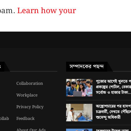
spam.
Learn how your
সম্পাদকের পছন্দ
S
পুজোর আগেই খুলতে পার
Collaboration
প্রকল্পের পোর্টাল, বেক
সর্বোচ্চ ৩ হাজার টাকা..
Workplace
অস্ত্রোপচারের পর হাসপ
Privacy Policy
চক্রবর্তী, দেখতে পৌঁছলেন 
শুভেন্দু অধিকারী
ollab
Feedback
About Our Ads