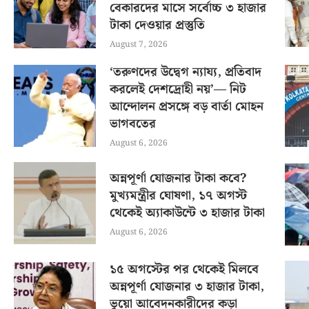
বেকারদের মাসে সর্বোচ্চ ৩ হাজার
টাকা দেওয়ার প্রস্তুতি
August 7, 2026
‘তরুণদের উদ্বেগ ন্যায্য, প্রতিবাদ
করলেই দেশদ্রোহী নয়’— নিট
আন্দোলন প্রসঙ্গে বড় বার্তা মোহন
ভাগবতের
August 6, 2026
অন্নপূর্ণা যোজনার টাকা কবে?
মুখ্যমন্ত্রীর ঘোষণা, ১৭ অগস্ট
থেকেই অ্যাকাউন্টে ৩ হাজার টাকা
August 6, 2026
১৫ অগস্টের পর থেকেই মিলবে
অন্নপূর্ণা যোজনার ৩ হাজার টাকা,
ভুয়ো আবেদনকারীদের কড়া