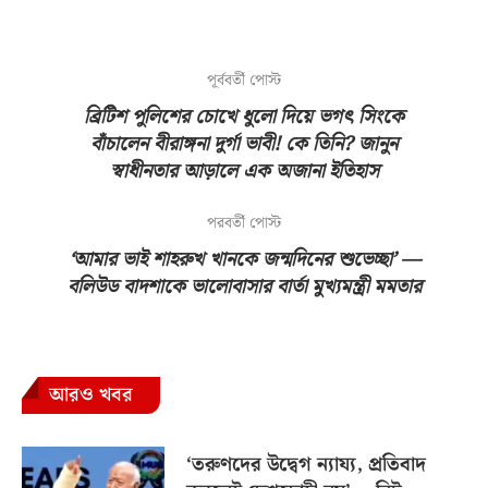
পূর্ববর্তী পোস্ট
ব্রিটিশ পুলিশের চোখে ধুলো দিয়ে ভগৎ সিংকে
বাঁচালেন বীরাঙ্গনা দুর্গা ভাবী! কে তিনি? জানুন
স্বাধীনতার আড়ালে এক অজানা ইতিহাস
পরবর্তী পোস্ট
‘আমার ভাই শাহরুখ খানকে জন্মদিনের শুভেচ্ছা’ —
বলিউড বাদশাকে ভালোবাসার বার্তা মুখ্যমন্ত্রী মমতার
আরও খবর
‘তরুণদের উদ্বেগ ন্যায্য, প্রতিবাদ