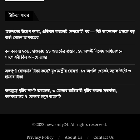
টাটকা খবর
‘তরুণদের উদ্বেগ ন্যায্য, প্রতিবাদ করলেই দেশদ্রোহী নয়’— নিট আন্দোলন প্রসঙ্গে বড়
বার্তা মোহন ভাগবতের
কলকাতায় ২০৯, হাওড়ায় ৬৮ ওয়ার্ডের প্রস্তাব, ১২ অগস্ট বিশেষ অধিবেশনে
সংশোধনী বিল আনছে রাজ্য
অন্নপূর্ণা যোজনার টাকা কবে? মুখ্যমন্ত্রীর ঘোষণা, ১৭ অগস্ট থেকেই অ্যাকাউন্টে ৩
হাজার টাকা
বঙ্গজুড়ে বৃষ্টির দাপট অব্যাহত, ৩ জেলায় অতিভারী বৃষ্টির কমলা সতর্কতা,
কলকাতাসহ ৭ জেলায় হলুদ অ্যালার্ট
©2023 newsonly24. All rights reserved.
Privacy Policy
About Us
Contact Us