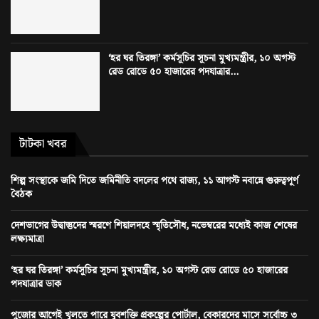
‘হর ঘর তিরঙ্গা’ কর্মসূচির সূচনা মুখ্যমন্ত্রীর, ১০ অগস্ট
রেড রোডে ৫০ হাজারের পদযাত্রার...
টাটকা খবর
শিল্প সংস্থাকে জমি দিতে জমিনীতি বদলের পথে রাজ্য, ১১ আগস্ট নবান্নে গুরুত্বপূর্ণ
বৈঠক
দেশভাগের উদ্বাস্তুদের স্মরণে শিয়ালদহে স্মৃতিসৌধ, নভেম্বরের মধ্যেই কাজ শেষের
লক্ষ্যমাত্রা
‘হর ঘর তিরঙ্গা’ কর্মসূচির সূচনা মুখ্যমন্ত্রীর, ১০ অগস্ট রেড রোডে ৫০ হাজারের
পদযাত্রার ডাক
পুজোর আগেই খুলতে পারে যুবশক্তি প্রকল্পের পোর্টাল, বেকারদের মাসে সর্বোচ্চ ৩