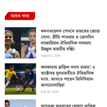
আরও খবর
কমনওয়েলথ গেমসে ভারতের জোড়া
সোনা, প্রীতি পাওয়ার ও জেসমিন
লাম্বোরিয়ার ঐতিহাসিক সাফল্যে
উজ্জ্বল ভারতীয় বক্সিং
August 1, 2026
কলকাতায় ব্রাজ়িল বনাম ভারত! ৩
অক্টোবর যুবভারতীতে ঐতিহাসিক
ম্যাচ, আসতে পারেন ভিনিসিয়াস-
আনচেলোত্তিরা
July 30, 2026
আচমকা অবসরের ঘোষণা অজিঙ্ক