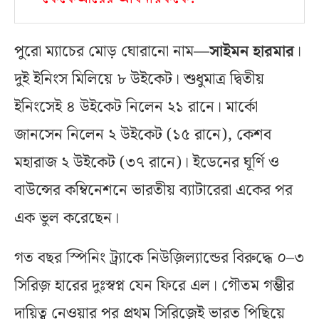
পুরো ম্যাচের মোড় ঘোরানো নাম—
সাইমন হারমার
।
দুই ইনিংস মিলিয়ে ৮ উইকেট। শুধুমাত্র দ্বিতীয়
ইনিংসেই ৪ উইকেট নিলেন ২১ রানে। মার্কো
জানসেন নিলেন ২ উইকেট (১৫ রানে), কেশব
মহারাজ ২ উইকেট (৩৭ রানে)। ইডেনের ঘূর্ণি ও
বাউন্সের কম্বিনেশনে ভারতীয় ব্যাটারেরা একের পর
এক ভুল করেছেন।
গত বছর স্পিনিং ট্র্যাকে নিউজ়িল্যান্ডের বিরুদ্ধে ০–৩
সিরিজ় হারের দুঃস্বপ্ন যেন ফিরে এল। গৌতম গম্ভীর
দায়িত্ব নেওয়ার পর প্রথম সিরিজ়েই ভারত পিছিয়ে