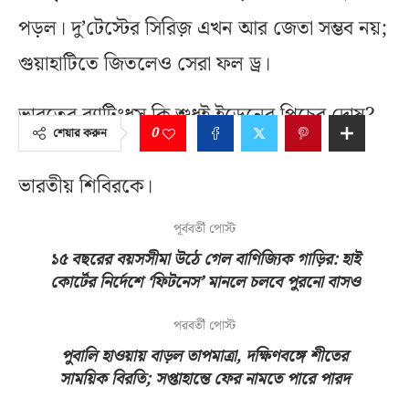
পড়ল। দু’টেস্টের সিরিজ় এখন আর জেতা সম্ভব নয়;
গুয়াহাটিতে জিতলেও সেরা ফল ড্র।
ভারতের ব্যাটিংধস কি শুধুই ইডেনের পিচের দোষ?
0
শেয়ার করুন
নাকি প্রস্তুতিতে ঘাটতি? এই প্রশ্নই এখন ঘিরে ধরেছে
ভারতীয় শিবিরকে।
পূর্ববর্তী পোস্ট
১৫ বছরের বয়সসীমা উঠে গেল বাণিজ্যিক গাড়ির: হাই
কোর্টের নির্দেশে ‘ফিটনেস’ মানলে চলবে পুরনো বাসও
পরবর্তী পোস্ট
পুবালি হাওয়ায় বাড়ল তাপমাত্রা, দক্ষিণবঙ্গে শীতের
সাময়িক বিরতি; সপ্তাহান্তে ফের নামতে পারে পারদ