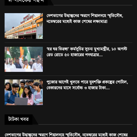
সম্পাদকের পছন্দ
দেশভাগের উদ্বাস্তুদের স্মরণে শিয়ালদহে স্মৃতিসৌধ,
নভেম্বরের মধ্যেই কাজ শেষের লক্ষ্যমাত্রা
‘হর ঘর তিরঙ্গা’ কর্মসূচির সূচনা মুখ্যমন্ত্রীর, ১০ অগস্ট
রেড রোডে ৫০ হাজারের পদযাত্রার...
পুজোর আগেই খুলতে পারে যুবশক্তি প্রকল্পের পোর্টাল,
বেকারদের মাসে সর্বোচ্চ ৩ হাজার টাকা...
টাটকা খবর
দেশভাগের উদ্বাস্তুদের স্মরণে শিয়ালদহে স্মৃতিসৌধ, নভেম্বরের মধ্যেই কাজ শেষের