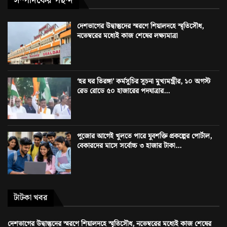
সম্পাদকের পছন্দ
দেশভাগের উদ্বাস্তুদের স্মরণে শিয়ালদহে স্মৃতিসৌধ,
নভেম্বরের মধ্যেই কাজ শেষের লক্ষ্যমাত্রা
‘হর ঘর তিরঙ্গা’ কর্মসূচির সূচনা মুখ্যমন্ত্রীর, ১০ অগস্ট
রেড রোডে ৫০ হাজারের পদযাত্রার...
পুজোর আগেই খুলতে পারে যুবশক্তি প্রকল্পের পোর্টাল,
বেকারদের মাসে সর্বোচ্চ ৩ হাজার টাকা...
টাটকা খবর
দেশভাগের উদ্বাস্তুদের স্মরণে শিয়ালদহে স্মৃতিসৌধ, নভেম্বরের মধ্যেই কাজ শেষের