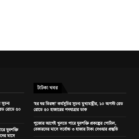
টাটকা খবর
র সূচনা
‘হর ঘর তিরঙ্গা’ কর্মসূচির সূচনা মুখ্যমন্ত্রীর, ১০ অগস্ট রেড
ট রেড রোডে ৫০
রোডে ৫০ হাজারের পদযাত্রার ডাক
পুজোর আগেই খুলতে পারে যুবশক্তি প্রকল্পের পোর্টাল,
বেকারদের মাসে সর্বোচ্চ ৩ হাজার টাকা দেওয়ার প্রস্তুতি
ে যুবশক্তি
ারদের মাসে