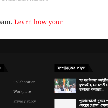
spam.
Learn how your
সম্পাদকের পছন্দ
S
‘হর ঘর তিরঙ্গা’ কর্মসূচি
Collaboration
মুখ্যমন্ত্রীর, ১০ অগস্
হাজারের পদযাত্রার...
Workplace
পুজোর আগেই খুলতে পার
Privacy Policy
প্রকল্পের পোর্টাল, বেক