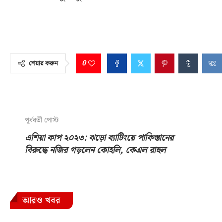
0
শেয়ার করুন
পূর্ববর্তী পোস্ট
এশিয়া কাপ ২০২৩: ঝড়ো ব্যাটিংয়ে পাকিস্তানের
বিরুদ্ধে নজির গড়লেন কোহলি, কেএল রাহুল
আরও খবর