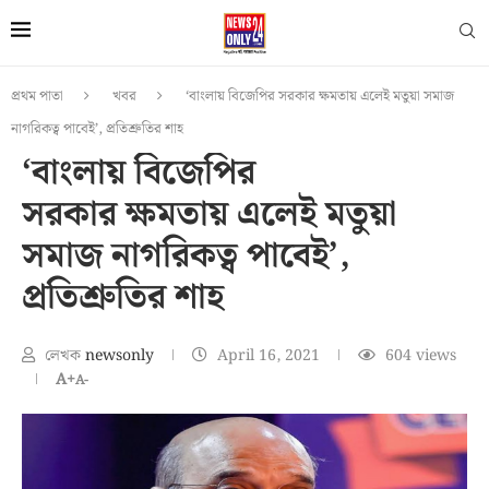
প্রথম পাতা
খবর
‘বাংলায় বিজেপির সরকার ক্ষমতায় এলেই মতুয়া সমাজ
নাগরিকত্ব পাবেই’, প্রতিশ্রুতির শাহ
‘বাংলায় বিজেপির
সরকার ক্ষমতায় এলেই মতুয়া
সমাজ নাগরিকত্ব পাবেই’,
প্রতিশ্রুতির শাহ
লেখক
newsonly
April 16, 2021
604
views
A+
A-