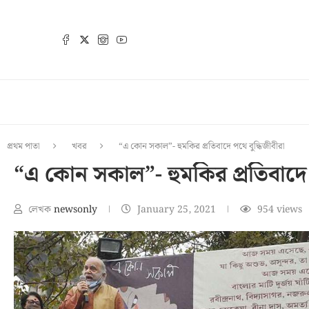
প্রথম পাতা
খবর
“এ কোন সকাল”- হুমকির প্রতিবাদে পথে বুদ্ধিজীবীরা
“এ কোন সকাল”- হুমকির প্রতিবাদে প
লেখক
newsonly
January 25, 2021
954
views