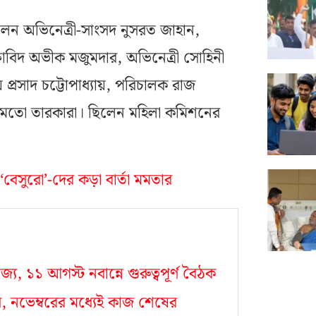
লেন অভিনেত্রী-সাংসদ নুসরত জাহান,
ষাবিদ অভীক মজুমদার, অভিনেত্রী সোহিনী
় প্রসাদ চট্টোপাধ্যায়, পরিচালক রাজ
য়ের মতো তারকারা। ছিলেন মহিলা কমিশনের
 ‘বেসুরো’-দের কড়া বার্তা মমতার
য, ১১ আগস্ট নবান্নে গুরুত্বপূর্ণ বৈঠক
ৌধ, নভেম্বরের মধ্যেই কাজ শেষের