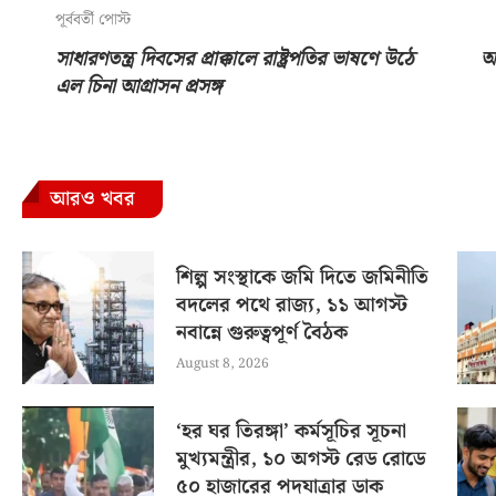
পূর্ববর্তী পোস্ট
সাধারণতন্ত্র দিবসের প্রাক্কালে রাষ্ট্রপতির ভাষণে উঠে
অন
এল চিনা আগ্রাসন প্রসঙ্গ
আরও খবর
শিল্প সংস্থাকে জমি দিতে জমিনীতি
বদলের পথে রাজ্য, ১১ আগস্ট
নবান্নে গুরুত্বপূর্ণ বৈঠক
August 8, 2026
‘হর ঘর তিরঙ্গা’ কর্মসূচির সূচনা
মুখ্যমন্ত্রীর, ১০ অগস্ট রেড রোডে
৫০ হাজারের পদযাত্রার ডাক