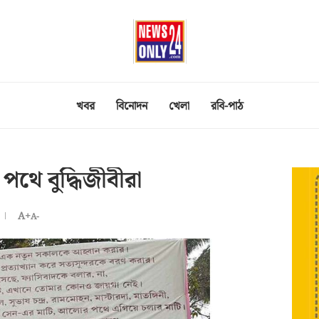
খবর
বিনোদন
খেলা
রবি-পাঠ
থে বুদ্ধিজীবীরা
A+
A-