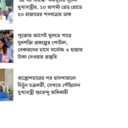
‘হর ঘর তিরঙ্গা’ কর্মসূচির সূচনা
মুখ্যমন্ত্রীর, ১০ অগস্ট রেড রোডে
৫০ হাজারের পদযাত্রার ডাক
পুজোর আগেই খুলতে পারে
যুবশক্তি প্রকল্পের পোর্টাল,
বেকারদের মাসে সর্বোচ্চ ৩ হাজার
টাকা দেওয়ার প্রস্তুতি
অস্ত্রোপচারের পর হাসপাতালে
মিঠুন চক্রবর্তী, দেখতে পৌঁছলেন
মুখ্যমন্ত্রী শুভেন্দু অধিকারী