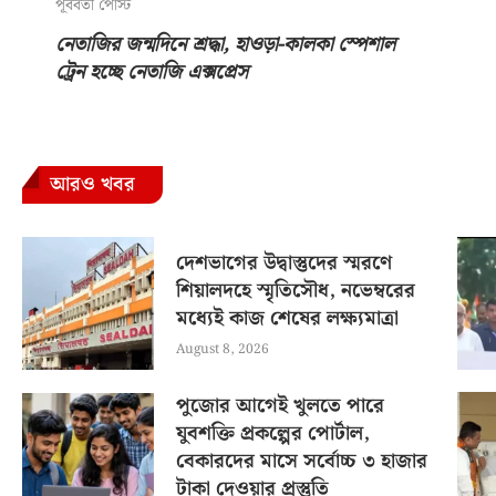
পূর্ববর্তী পোস্ট
নেতাজির জন্মদিনে শ্রদ্ধা, হাওড়া-কালকা স্পেশাল
ট্রেন হচ্ছে নেতাজি এক্সপ্রেস
আরও খবর
দেশভাগের উদ্বাস্তুদের স্মরণে
শিয়ালদহে স্মৃতিসৌধ, নভেম্বরের
মধ্যেই কাজ শেষের লক্ষ্যমাত্রা
August 8, 2026
পুজোর আগেই খুলতে পারে
যুবশক্তি প্রকল্পের পোর্টাল,
বেকারদের মাসে সর্বোচ্চ ৩ হাজার
টাকা দেওয়ার প্রস্তুতি