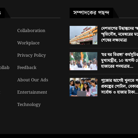
সম্পাদকের পছন্দ
S
দেশভাগের উদ্বাস্তুদের 
Collaboration
স্মৃতিসৌধ, নভেম্বরের ম
শেষের লক্ষ্যমাত্রা
Workplace
‘হর ঘর তিরঙ্গা’ কর্মসূচি
Privacy Policy
মুখ্যমন্ত্রীর, ১০ অগস্
হাজারের পদযাত্রার...
ollab
Feedback
About Our Ads
পুজোর আগেই খুলতে পার
প্রকল্পের পোর্টাল, বেক
t
Entertainment
সর্বোচ্চ ৩ হাজার টাকা..
Technology