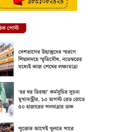
রতিক পোস্ট
দেশভাগের উদ্বাস্তুদের স্মরণে
শিয়ালদহে স্মৃতিসৌধ, নভেম্বরের
মধ্যেই কাজ শেষের লক্ষ্যমাত্রা
‘হর ঘর তিরঙ্গা’ কর্মসূচির সূচনা
মুখ্যমন্ত্রীর, ১০ অগস্ট রেড রোডে
৫০ হাজারের পদযাত্রার ডাক
পুজোর আগেই খুলতে পারে