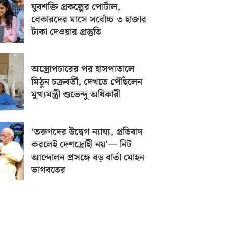
যুবশক্তি প্রকল্পের পোর্টাল,
বেকারদের মাসে সর্বোচ্চ ৩ হাজার
টাকা দেওয়ার প্রস্তুতি
অস্ত্রোপচারের পর হাসপাতালে
মিঠুন চক্রবর্তী, দেখতে পৌঁছলেন
মুখ্যমন্ত্রী শুভেন্দু অধিকারী
‘তরুণদের উদ্বেগ ন্যায্য, প্রতিবাদ
করলেই দেশদ্রোহী নয়’— নিট
আন্দোলন প্রসঙ্গে বড় বার্তা মোহন
ভাগবতের