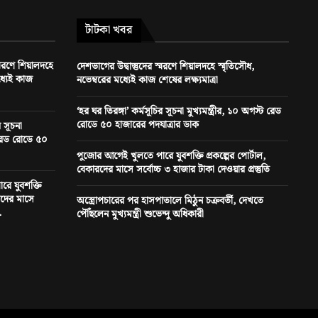
টাটকা খবর
স্মরণে শিয়ালদহে
দেশভাগের উদ্বাস্তুদের স্মরণে শিয়ালদহে স্মৃতিসৌধ,
ধ্যেই কাজ
নভেম্বরের মধ্যেই কাজ শেষের লক্ষ্যমাত্রা
‘হর ঘর তিরঙ্গা’ কর্মসূচির সূচনা মুখ্যমন্ত্রীর, ১০ অগস্ট রেড
রোডে ৫০ হাজারের পদযাত্রার ডাক
র সূচনা
ট রেড রোডে ৫০
পুজোর আগেই খুলতে পারে যুবশক্তি প্রকল্পের পোর্টাল,
বেকারদের মাসে সর্বোচ্চ ৩ হাজার টাকা দেওয়ার প্রস্তুতি
ে যুবশক্তি
ারদের মাসে
অস্ত্রোপচারের পর হাসপাতালে মিঠুন চক্রবর্তী, দেখতে
.
পৌঁছলেন মুখ্যমন্ত্রী শুভেন্দু অধিকারী