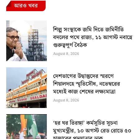
আরও খবর
শিল্প সংস্থাকে জমি দিতে জমিনীতি
বদলের পথে রাজ্য, ১১ আগস্ট নবান্নে
গুরুত্বপূর্ণ বৈঠক
August 8, 2026
দেশভাগের উদ্বাস্তুদের স্মরণে
শিয়ালদহে স্মৃতিসৌধ, নভেম্বরের
মধ্যেই কাজ শেষের লক্ষ্যমাত্রা
August 8, 2026
‘হর ঘর তিরঙ্গা’ কর্মসূচির সূচনা
মুখ্যমন্ত্রীর, ১০ অগস্ট রেড রোডে ৫০
হাজারের পদযাত্রার ডাক