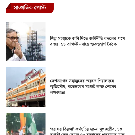
সাম্প্রতিক পোস্ট
শিল্প সংস্থাকে জমি দিতে জমিনীতি বদলের পথে
রাজ্য, ১১ আগস্ট নবান্নে গুরুত্বপূর্ণ বৈঠক
দেশভাগের উদ্বাস্তুদের স্মরণে শিয়ালদহে
স্মৃতিসৌধ, নভেম্বরের মধ্যেই কাজ শেষের
লক্ষ্যমাত্রা
‘হর ঘর তিরঙ্গা’ কর্মসূচির সূচনা মুখ্যমন্ত্রীর, ১০