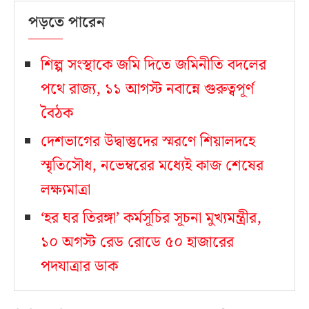
পড়তে পারেন
শিল্প সংস্থাকে জমি দিতে জমিনীতি বদলের
পথে রাজ্য, ১১ আগস্ট নবান্নে গুরুত্বপূর্ণ
বৈঠক
দেশভাগের উদ্বাস্তুদের স্মরণে শিয়ালদহে
স্মৃতিসৌধ, নভেম্বরের মধ্যেই কাজ শেষের
লক্ষ্যমাত্রা
‘হর ঘর তিরঙ্গা’ কর্মসূচির সূচনা মুখ্যমন্ত্রীর,
১০ অগস্ট রেড রোডে ৫০ হাজারের
পদযাত্রার ডাক