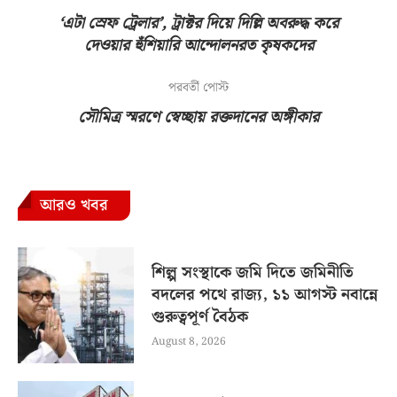
‘এটা স্রেফ ট্রেলার’, ট্রাক্টর দিয়ে দিল্লি অবরুদ্ধ করে
দেওয়ার হুঁশিয়ারি আন্দোলনরত কৃষকদের
পরবর্তী পোস্ট
সৌমিত্র স্মরণে স্বেচ্ছায় রক্তদানের অঙ্গীকার
আরও খবর
শিল্প সংস্থাকে জমি দিতে জমিনীতি
বদলের পথে রাজ্য, ১১ আগস্ট নবান্নে
গুরুত্বপূর্ণ বৈঠক
August 8, 2026