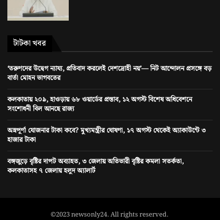
টাটকা খবর
‘তরুণদের উদ্বেগ ন্যায্য, প্রতিবাদ করলেই দেশদ্রোহী নয়’— নিট আন্দোলন প্রসঙ্গে বড়
বার্তা মোহন ভাগবতের
কলকাতায় ২০৯, হাওড়ায় ৬৮ ওয়ার্ডের প্রস্তাব, ১২ অগস্ট বিশেষ অধিবেশনে
সংশোধনী বিল আনছে রাজ্য
অন্নপূর্ণা যোজনার টাকা কবে? মুখ্যমন্ত্রীর ঘোষণা, ১৭ অগস্ট থেকেই অ্যাকাউন্টে ৩
হাজার টাকা
বঙ্গজুড়ে বৃষ্টির দাপট অব্যাহত, ৩ জেলায় অতিভারী বৃষ্টির কমলা সতর্কতা,
কলকাতাসহ ৭ জেলায় হলুদ অ্যালার্ট
©2023 newsonly24. All rights reserved.