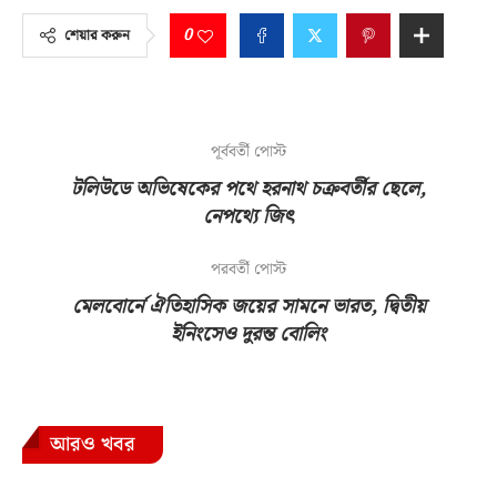
0
শেয়ার করুন
পূর্ববর্তী পোস্ট
টলিউডে অভিষেকের পথে হরনাথ চক্রবর্তীর ছেলে,
নেপথ্যে জিৎ
পরবর্তী পোস্ট
মেলবোর্নে ঐতিহাসিক জয়ের সামনে ভারত, দ্বিতীয়
ইনিংসেও দুরন্ত বোলিং
আরও খবর