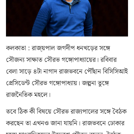
কলকাতা : রাজ্য়পাল জগদীপ ধনখড়ের সঙ্গে
সৌজন্য সাক্ষাত সৌরভ গঙ্গোপাধ্যায়ের। রবিবার
বেলা সাড়ে ৪টা নাগাদ রাজভবনে পৌঁছান বিসিসিআই
প্রেসিডেন্ট সৌরভ গঙ্গোপাধ্যায়। জল্পনা তুঙ্গে
রাজনৈতিক মহলে।
তবে ঠিক কী বিষয়ে সৌরভ রাজ্যপালের সঙ্গে বৈঠক
করছেন তা এখনও জানা যায়নি। রাজভবনে ঢোকার