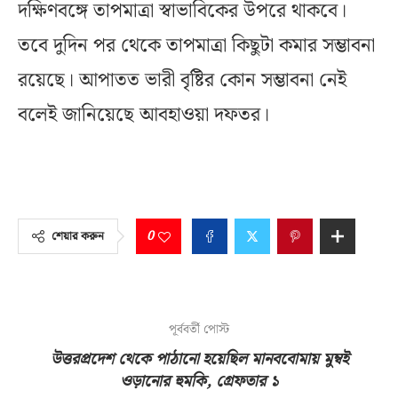
দক্ষিণবঙ্গে তাপমাত্রা স্বাভাবিকের উপরে থাকবে।
তবে দুদিন পর থেকে তাপমাত্রা কিছুটা কমার সম্ভাবনা
রয়েছে। আপাতত ভারী বৃষ্টির কোন সম্ভাবনা নেই
বলেই জানিয়েছে আবহাওয়া দফতর।
0
শেয়ার করুন
পূর্ববর্তী পোস্ট
উত্তরপ্রদেশ থেকে পাঠানো হয়েছিল মানববোমায় মুম্বই
ওড়ানোর হুমকি, গ্রেফতার ১