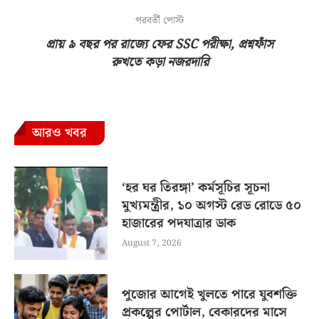
পরবর্তী পোস্ট
প্রায় ৯ বছর পর রাজ্যে ফের SSC পরীক্ষা, প্রশ্নফাঁস
রুখতে কড়া নজরদারি
আরও খবর
‘হর ঘর তিরঙ্গা’ কর্মসূচির সূচনা
মুখ্যমন্ত্রীর, ১০ অগস্ট রেড রোডে ৫০
হাজারের পদযাত্রার ডাক
August 7, 2026
পুজোর আগেই খুলতে পারে যুবশক্তি
প্রকল্পের পোর্টাল, বেকারদের মাসে