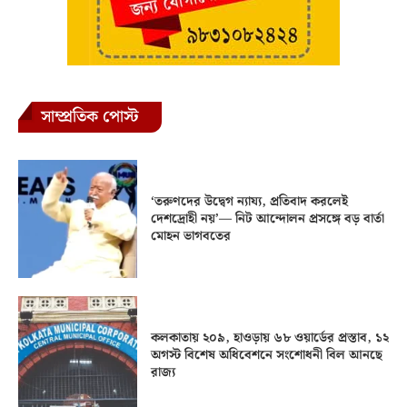
সাম্প্রতিক পোস্ট
‘তরুণদের উদ্বেগ ন্যায্য, প্রতিবাদ করলেই
দেশদ্রোহী নয়’— নিট আন্দোলন প্রসঙ্গে বড় বার্তা
মোহন ভাগবতের
কলকাতায় ২০৯, হাওড়ায় ৬৮ ওয়ার্ডের প্রস্তাব, ১২
অগস্ট বিশেষ অধিবেশনে সংশোধনী বিল আনছে
রাজ্য