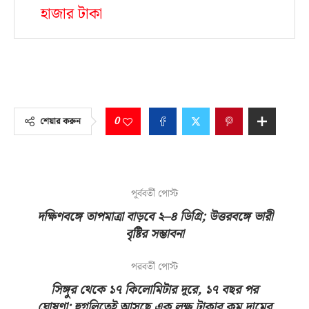
হাজার টাকা
0
শেয়ার করুন
পূর্ববর্তী পোস্ট
দক্ষিণবঙ্গে তাপমাত্রা বাড়বে ২–৪ ডিগ্রি; উত্তরবঙ্গে ভারী
বৃষ্টির সম্ভাবনা
পরবর্তী পোস্ট
সিঙ্গুর থেকে ১৭ কিলোমিটার দূরে, ১৭ বছর পর
ঘোষণা: হুগলিতেই আসছে এক লক্ষ টাকার কম দামের