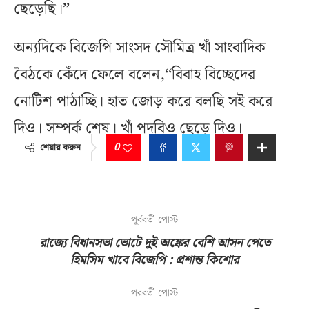
ছেড়েছি।’’
অন্যদিকে বিজেপি সাংসদ সৌমিত্র খাঁ সাংবাদিক
বৈঠকে কেঁদে ফেলে বলেন,‘‘বিবাহ বিচ্ছেদের
নোটিশ পাঠাচ্ছি। হাত জোড় করে বলছি সই করে
দিও। সম্পর্ক শেষ। খাঁ পদবিও ছেড়ে দিও।
0
শেয়ার করুন
পূর্ববর্তী পোস্ট
রাজ্যে বিধানসভা ভোটে দুই অঙ্কের বেশি আসন পেতে
হিমসিম খাবে বিজেপি : প্রশান্ত কিশোর
পরবর্তী পোস্ট