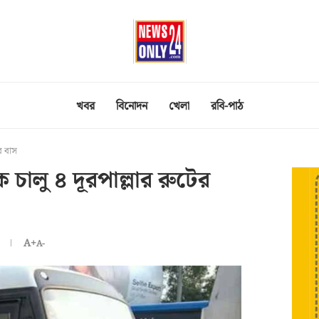
খবর
বিনোদন
খেলা
রবি-পাঠ
র বাস
 চালু ৪ দূরপাল্লার রুটের
A+
A-