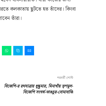
ধরতে কলকাতায় ছুটতে হত তাঁদের। কিংবা
াবেন তাঁরা।
পরবর্তী পোস্ট
বিজেপি-র রথযাত্রায় ধুন্ধুমার, মিনাখাঁয় তৃণমূল-
বিজেপি সংঘর্ষ-ভাঙচুর-বোমাবাজি