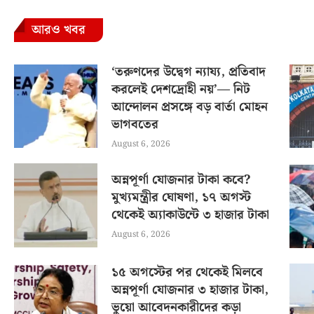
আরও খবর
‘তরুণদের উদ্বেগ ন্যায্য, প্রতিবাদ
করলেই দেশদ্রোহী নয়’— নিট
আন্দোলন প্রসঙ্গে বড় বার্তা মোহন
ভাগবতের
August 6, 2026
অন্নপূর্ণা যোজনার টাকা কবে?
মুখ্যমন্ত্রীর ঘোষণা, ১৭ অগস্ট
থেকেই অ্যাকাউন্টে ৩ হাজার টাকা
August 6, 2026
১৫ অগস্টের পর থেকেই মিলবে
অন্নপূর্ণা যোজনার ৩ হাজার টাকা,
ভুয়ো আবেদনকারীদের কড়া