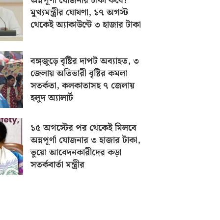
অন্নপূর্ণা যোজনার টাকা কবে?
মুখ্যমন্ত্রীর ঘোষণা, ১৭ অগস্ট
থেকেই অ্যাকাউন্টে ৩ হাজার টাকা
বঙ্গজুড়ে বৃষ্টির দাপট অব্যাহত, ৩
জেলায় অতিভারী বৃষ্টির কমলা
সতর্কতা, কলকাতাসহ ৭ জেলায়
হলুদ অ্যালার্ট
১৫ অগস্টের পর থেকেই মিলবে
অন্নপূর্ণা যোজনার ৩ হাজার টাকা,
ভুয়ো আবেদনকারীদের কড়া
সতর্কবার্তা মন্ত্রীর