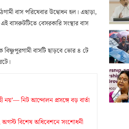
াপীঠগামী বাস পরিষেবার উদ্বোধন হল। এছাড়া,
ও এই বাসরুটটিতে বেসরকারি সংস্থার বাস
 বিষ্ণুপুরগামী বাসটি ছাড়বে ভোর ৪ টে
ারটে।
ী নয়’— নিট আন্দোলন প্রসঙ্গে বড় বার্তা
, ১২ অগস্ট বিশেষ অধিবেশনে সংশোধনী