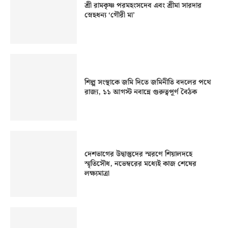
শ্রী রামকৃষ্ণ পরমহংসদেব এবং শ্রীমা সারদার
স্নেহধন্য ‘গৌরী মা’
শিল্প সংস্থাকে জমি দিতে জমিনীতি বদলের পথে
রাজ্য, ১১ আগস্ট নবান্নে গুরুত্বপূর্ণ বৈঠক
দেশভাগের উদ্বাস্তুদের স্মরণে শিয়ালদহে
স্মৃতিসৌধ, নভেম্বরের মধ্যেই কাজ শেষের
লক্ষ্যমাত্রা