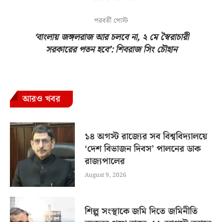
পরবর্তী পোস্ট
‘বাংলায় জঙ্গলরাজ আর চলবে না, ২ মে স্বৈরাচারী
সরকারের পতন হবে’: শিবরাজ সিং চৌহান
আরও খবর
১৪ অগস্ট রাজ্যের সব বিশ্ববিদ্যালয়ে
‘দেশ বিভাজন দিবস’ পালনের ডাক
রাজ্যপালের
August 9, 2026
শিল্প সংস্থাকে জমি দিতে জমিনীতি