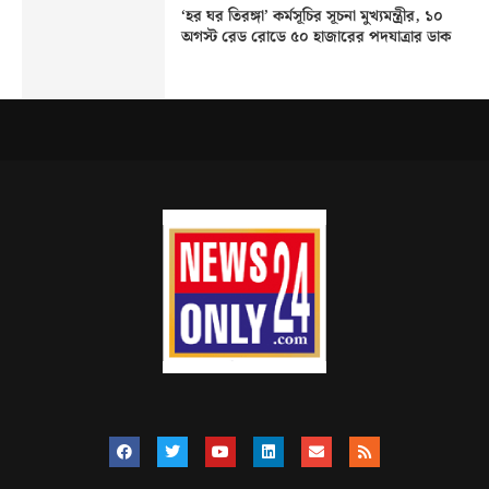
‘হর ঘর তিরঙ্গা’ কর্মসূচির সূচনা মুখ্যমন্ত্রীর, ১০
অগস্ট রেড রোডে ৫০ হাজারের পদযাত্রার ডাক