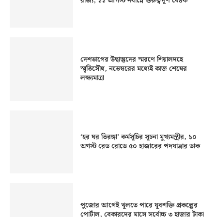
রাজ্য, ১১ আগস্ট নবান্নে গুরুত্বপূর্ণ বৈঠক
দেশভাগের উদ্বাস্তুদের স্মরণে শিয়ালদহে
স্মৃতিসৌধ, নভেম্বরের মধ্যেই কাজ শেষের
লক্ষ্যমাত্রা
‘হর ঘর তিরঙ্গা’ কর্মসূচির সূচনা মুখ্যমন্ত্রীর, ১০
অগস্ট রেড রোডে ৫০ হাজারের পদযাত্রার ডাক
পুজোর আগেই খুলতে পারে যুবশক্তি প্রকল্পের
পোর্টাল, বেকারদের মাসে সর্বোচ্চ ৩ হাজার টাকা