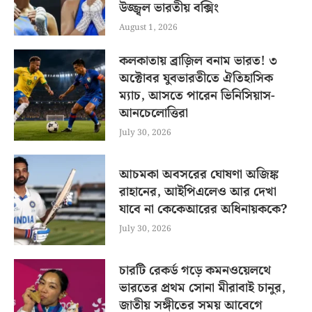
উজ্জ্বল ভারতীয় বক্সিং
August 1, 2026
কলকাতায় ব্রাজ়িল বনাম ভারত! ৩
অক্টোবর যুবভারতীতে ঐতিহাসিক
ম্যাচ, আসতে পারেন ভিনিসিয়াস-
আনচেলোত্তিরা
July 30, 2026
আচমকা অবসরের ঘোষণা অজিঙ্ক
রাহানের, আইপিএলেও আর দেখা
যাবে না কেকেআরের অধিনায়ককে?
July 30, 2026
চারটি রেকর্ড গড়ে কমনওয়েলথে
ভারতের প্রথম সোনা মীরাবাই চানুর,
জাতীয় সঙ্গীতের সময় আবেগে