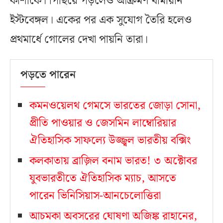
কাশীকে। পিছিয়ে পড়লেও আক্রমণ থামায়নি
ইস্টবেঙ্গল। একের পর এক সুযোগ তৈরি হলেও
প্রথমার্ধে গোলের দেখা পায়নি তারা।
পড়তে পারেন
কমনওয়েলথ গেমসে ভারতের জোড়া সোনা,
প্রীতি পাওয়ার ও জেসমিন লাম্বোরিয়ার
ঐতিহাসিক সাফল্যে উজ্জ্বল ভারতীয় বক্সিং
কলকাতায় ব্রাজ়িল বনাম ভারত! ৩ অক্টোবর
যুবভারতীতে ঐতিহাসিক ম্যাচ, আসতে
পারেন ভিনিসিয়াস-আনচেলোত্তিরা
আচমকা অবসরের ঘোষণা অজিঙ্ক রাহানের,