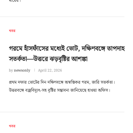
মীরের।
খবর
গরমে হাঁসফাঁসের মধ্যেই ভোট, দক্ষিণবঙ্গে তাপদাহ
সতর্কতা—উত্তরে ঝড়বৃষ্টির আশঙ্কা
by
newsonly
April 22, 2026
প্রথম দফার ভোটের দিন দক্ষিণবঙ্গে অস্বস্তিকর গরম, জারি সতর্কতা।
উত্তরবঙ্গে বজ্রবিদ্যুৎ-সহ বৃষ্টির সম্ভাবনা জানিয়েছে হাওয়া অফিস।
খবর