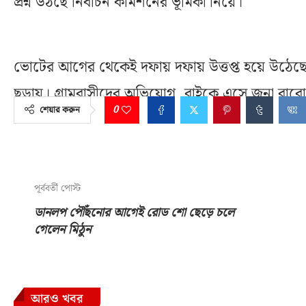
প্রশ্ন উঠছে নির্বাচন কমিশনের ভূমিকা নিয়ে।
ভোটের আগের থেকেই দফায় দফায় উত্তপ্ত হয়ে উঠেছে
ছড়ায়। গ্রামবাসীদের অভিযোগ, বাইকে এসে জনা বারোর
0
শেয়ার করুন
পূর্ববর্তী পোস্ট
ডানলপ পৌঁছনোর আগেই রোড শো ছেড়ে চলে
গেলেন মিঠুন
আরও খবর