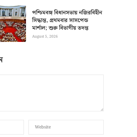
পশ্চিমবঙ্গ বিধানসভায় নজিরবিহীন
সিদ্ধান্ত, প্রথমবার সাসপেন্ড
মার্শাল; শুরু বিভাগীয় তদন্ত
August 5, 2026
ন