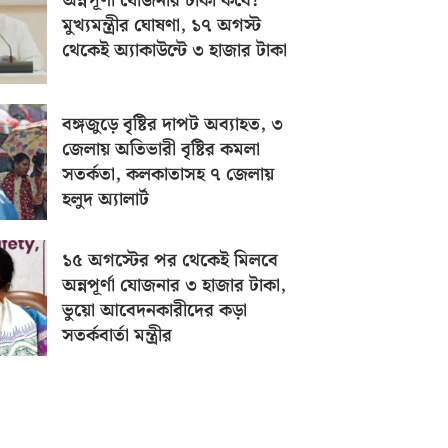
অন্নপূর্ণা যোজনার টাকা কবে?
মুখ্যমন্ত্রীর ঘোষণা, ১৭ অগস্ট
থেকেই অ্যাকাউন্টে ৩ হাজার টাকা
বঙ্গজুড়ে বৃষ্টির দাপট অব্যাহত, ৩
জেলায় অতিভারী বৃষ্টির কমলা
সতর্কতা, কলকাতাসহ ৭ জেলায়
হলুদ অ্যালার্ট
১৫ অগস্টের পর থেকেই মিলবে
অন্নপূর্ণা যোজনার ৩ হাজার টাকা,
ভুয়ো আবেদনকারীদের কড়া
সতর্কবার্তা মন্ত্রীর