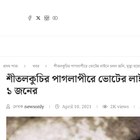
প্রথম পাতা
খবর
শীতলকুচির পাগলাপীরে ভোটের লাইনে চলল গুলি, মৃত্যু হয়
শীতলকুচির পাগলাপীরে ভোটের লাইনে
১ জনের
লেখক
newsonly
April 10, 2021
2K
views