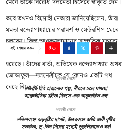
মেনে তাঁকে বিরোধী দলনেতা হিসেবে স্বীকৃতি দেন।
তবে তখনও বিদ্রোহী নেতারা জানিয়েছিলেন, তাঁরা
মমতা বন্দ্যোপাধ্যায়ের পরামর্শ ও মেন্টরশিপ মেনে
চলবেন। কিন্তু আখরুজ্জামানের সাম্প্রতিক মন্তব্যে
0
শেয়ার করুন
স্পষ্ট, এখন বিদ্রোহী শিবিরের দাবি আরও কঠোর
হয়েছে। তাঁদের বার্তা, অভিষেক বন্দ্যোপাধ্যায় অথবা
জোড়াফুল—দলনেত্রীকে যে কোনও একটি পথ
পূর্ববর্তী পোস্ট
বেছে নিতে হবে।
খেলার মাঠ হারানোর গল্প, নীরবে চলে যাওয়া
আন্তর্জাতিক ক্রীড়া দিবসে এক অনুচ্চারিত প্রশ্ন
পরবর্তী পোস্ট
দক্ষিণবঙ্গে ঝড়বৃষ্টির দাপট, উত্তরবঙ্গে অতি ভারী বৃষ্টির
সতর্কতা; দু’-তিন দিনের মধ্যেই পুরুলিয়াতেও বর্ষা