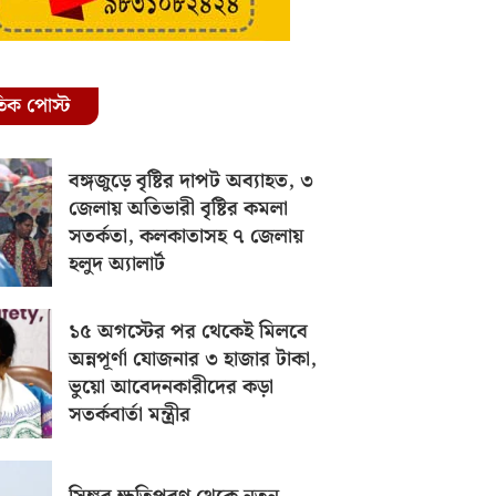
রতিক পোস্ট
বঙ্গজুড়ে বৃষ্টির দাপট অব্যাহত, ৩
জেলায় অতিভারী বৃষ্টির কমলা
সতর্কতা, কলকাতাসহ ৭ জেলায়
হলুদ অ্যালার্ট
১৫ অগস্টের পর থেকেই মিলবে
অন্নপূর্ণা যোজনার ৩ হাজার টাকা,
ভুয়ো আবেদনকারীদের কড়া
সতর্কবার্তা মন্ত্রীর