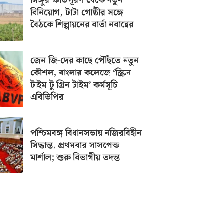
সিঙ্গুর ক্ষতিপূরণ থেকে নতুন
বিনিয়োগ, টাটা গোষ্ঠীর সঙ্গে
বৈঠকে শিল্পায়নের বার্তা নবান্নের
জেন জি-দের কাছে পৌঁছতে নতুন
কৌশল, বাংলার কলেজে ‘স্ক্রিন
টাইম টু গ্রিন টাইম’ কর্মসূচি
এবিভিপির
পশ্চিমবঙ্গ বিধানসভায় নজিরবিহীন
সিদ্ধান্ত, প্রথমবার সাসপেন্ড
মার্শাল; শুরু বিভাগীয় তদন্ত