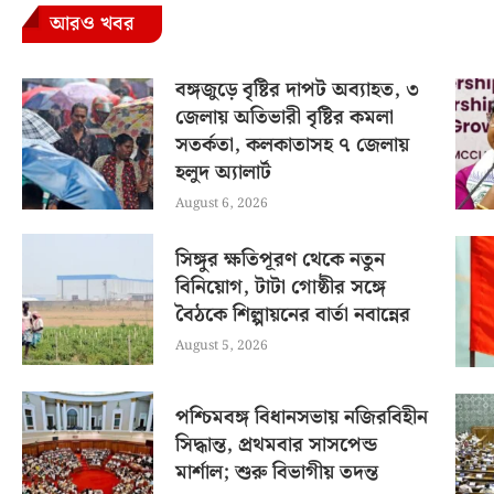
আরও খবর
বঙ্গজুড়ে বৃষ্টির দাপট অব্যাহত, ৩
জেলায় অতিভারী বৃষ্টির কমলা
সতর্কতা, কলকাতাসহ ৭ জেলায়
হলুদ অ্যালার্ট
August 6, 2026
সিঙ্গুর ক্ষতিপূরণ থেকে নতুন
বিনিয়োগ, টাটা গোষ্ঠীর সঙ্গে
বৈঠকে শিল্পায়নের বার্তা নবান্নের
August 5, 2026
পশ্চিমবঙ্গ বিধানসভায় নজিরবিহীন
সিদ্ধান্ত, প্রথমবার সাসপেন্ড
মার্শাল; শুরু বিভাগীয় তদন্ত