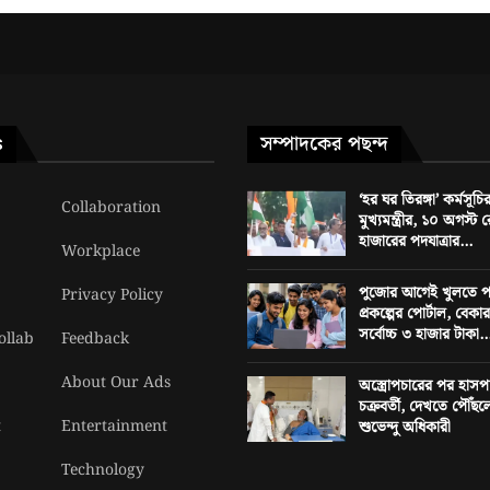
সম্পাদকের পছন্দ
S
‘হর ঘর তিরঙ্গা’ কর্মসূচি
Collaboration
মুখ্যমন্ত্রীর, ১০ অগস্
হাজারের পদযাত্রার...
Workplace
পুজোর আগেই খুলতে পার
Privacy Policy
প্রকল্পের পোর্টাল, বেক
সর্বোচ্চ ৩ হাজার টাকা..
ollab
Feedback
About Our Ads
অস্ত্রোপচারের পর হাসপ
চক্রবর্তী, দেখতে পৌঁছলেন 
t
Entertainment
শুভেন্দু অধিকারী
Technology