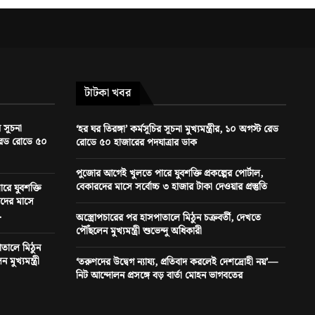
টাটকা খবর
র সূচনা
‘হর ঘর তিরঙ্গা’ কর্মসূচির সূচনা মুখ্যমন্ত্রীর, ১০ অগস্ট রেড
ট রেড রোডে ৫০
রোডে ৫০ হাজারের পদযাত্রার ডাক
পুজোর আগেই খুলতে পারে যুবশক্তি প্রকল্পের পোর্টাল,
বেকারদের মাসে সর্বোচ্চ ৩ হাজার টাকা দেওয়ার প্রস্তুতি
ে যুবশক্তি
ারদের মাসে
.
অস্ত্রোপচারের পর হাসপাতালে মিঠুন চক্রবর্তী, দেখতে
পৌঁছলেন মুখ্যমন্ত্রী শুভেন্দু অধিকারী
াতালে মিঠুন
মুখ্যমন্ত্রী
‘তরুণদের উদ্বেগ ন্যায্য, প্রতিবাদ করলেই দেশদ্রোহী নয়’—
নিট আন্দোলন প্রসঙ্গে বড় বার্তা মোহন ভাগবতের