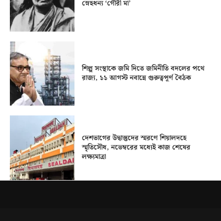
স্নেহধন্য ‘গৌরী মা’
শিল্প সংস্থাকে জমি দিতে জমিনীতি বদলের পথে
রাজ্য, ১১ আগস্ট নবান্নে গুরুত্বপূর্ণ বৈঠক
দেশভাগের উদ্বাস্তুদের স্মরণে শিয়ালদহে
স্মৃতিসৌধ, নভেম্বরের মধ্যেই কাজ শেষের
লক্ষ্যমাত্রা