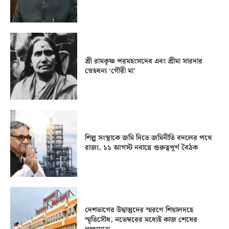
শ্রী রামকৃষ্ণ পরমহংসদেব এবং শ্রীমা সারদার
স্নেহধন্য ‘গৌরী মা’
শিল্প সংস্থাকে জমি দিতে জমিনীতি বদলের পথে
রাজ্য, ১১ আগস্ট নবান্নে গুরুত্বপূর্ণ বৈঠক
দেশভাগের উদ্বাস্তুদের স্মরণে শিয়ালদহে
স্মৃতিসৌধ, নভেম্বরের মধ্যেই কাজ শেষের