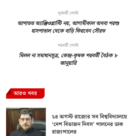
পূর্ববর্তী পোস্ট
আপাতত অ্যাঞ্জিওপ্লাস্টি নয়, আগামীকাল অথবা পরশু
হাসপাতাল থেকে বাড়ি ফিরবেন সৌরভ
পরবর্তী পোস্ট
মিলল না সমাধানসূত্র, কেন্দ্র-কৃষক পরবর্তী বৈঠক ৮
জানুয়ারি
আরও খবর
১৪ অগস্ট রাজ্যের সব বিশ্ববিদ্যালয়ে
‘দেশ বিভাজন দিবস’ পালনের ডাক
রাজ্যপালের