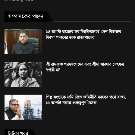
সম্পাদকের পছন্দ
১৪ অগস্ট রাজ্যের সব বিশ্ববিদ্যালয়ে ‘দেশ বিভাজন
দিবস’ পালনের ডাক রাজ্যপালের
শ্রী রামকৃষ্ণ পরমহংসদেব এবং শ্রীমা সারদার স্নেহধন্য
‘গৌরী মা’
শিল্প সংস্থাকে জমি দিতে জমিনীতি বদলের পথে রাজ্য,
১১ আগস্ট নবান্নে গুরুত্বপূর্ণ বৈঠক
টাটকা খবর