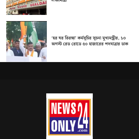
লক্ষ্যমাত্রা
‘হর ঘর তিরঙ্গা’ কর্মসূচির সূচনা মুখ্যমন্ত্রীর, ১০
অগস্ট রেড রোডে ৫০ হাজারের পদযাত্রার ডাক