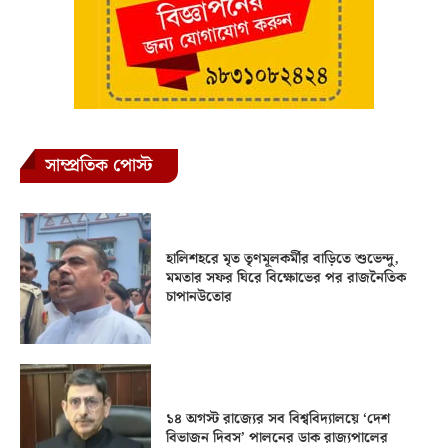
সাম্প্রতিক পোস্ট
হালিশহরে মৃত তৃণমূলকর্মীর বাড়িতে শুভেন্দু,
মমতার সফর ঘিরে বিক্ষোভের পর রাজনৈতিক
চাপানউতোর
১৪ অগস্ট রাজ্যের সব বিশ্ববিদ্যালয়ে ‘দেশ
বিভাজন দিবস’ পালনের ডাক রাজ্যপালের