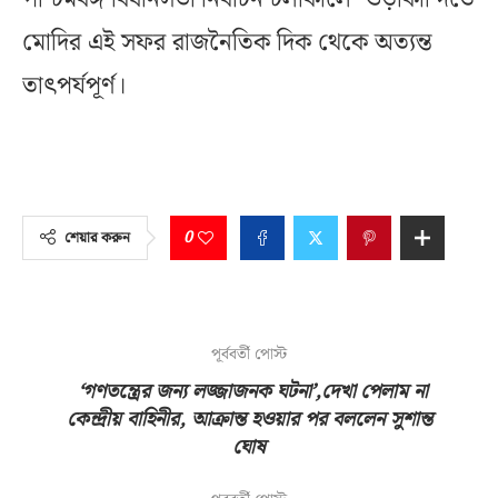
মোদির এই সফর রাজনৈতিক দিক থেকে অত্যন্ত
তাৎপর্যপূর্ণ।
0
শেয়ার করুন
পূর্ববর্তী পোস্ট
‘গণতন্ত্রের জন্য লজ্জাজনক ঘটনা’,দেখা পেলাম না
কেন্দ্রীয় বাহিনীর, আক্রান্ত হওয়ার পর বললেন সুশান্ত
ঘোষ