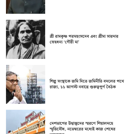
শ্রী রামকৃষ্ণ পরমহংসদেব এবং শ্রীমা সারদার
স্নেহধন্য ‘গৌরী মা’
শিল্প সংস্থাকে জমি দিতে জমিনীতি বদলের পথে
রাজ্য, ১১ আগস্ট নবান্নে গুরুত্বপূর্ণ বৈঠক
দেশভাগের উদ্বাস্তুদের স্মরণে শিয়ালদহে
স্মৃতিসৌধ, নভেম্বরের মধ্যেই কাজ শেষের