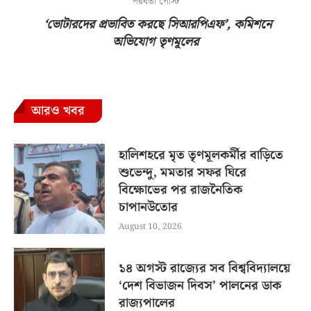
পরবর্তী পোস্ট
‘ভোটারদের প্রভাবিত করছে সিআরপিএফ’, কমিশনে
অভিযোগ তৃণমূলের
আরও খবর
হালিশহরে মৃত তৃণমূলকর্মীর বাড়িতে
শুভেন্দু, মমতার সফর ঘিরে
বিক্ষোভের পর রাজনৈতিক
চাপানউতোর
August 10, 2026
১৪ অগস্ট রাজ্যের সব বিশ্ববিদ্যালয়ে
‘দেশ বিভাজন দিবস’ পালনের ডাক
রাজ্যপালের