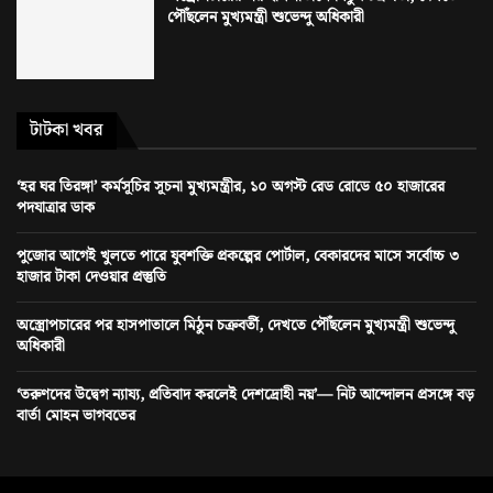
পৌঁছলেন মুখ্যমন্ত্রী শুভেন্দু অধিকারী
টাটকা খবর
‘হর ঘর তিরঙ্গা’ কর্মসূচির সূচনা মুখ্যমন্ত্রীর, ১০ অগস্ট রেড রোডে ৫০ হাজারের
পদযাত্রার ডাক
পুজোর আগেই খুলতে পারে যুবশক্তি প্রকল্পের পোর্টাল, বেকারদের মাসে সর্বোচ্চ ৩
হাজার টাকা দেওয়ার প্রস্তুতি
অস্ত্রোপচারের পর হাসপাতালে মিঠুন চক্রবর্তী, দেখতে পৌঁছলেন মুখ্যমন্ত্রী শুভেন্দু
অধিকারী
‘তরুণদের উদ্বেগ ন্যায্য, প্রতিবাদ করলেই দেশদ্রোহী নয়’— নিট আন্দোলন প্রসঙ্গে বড়
বার্তা মোহন ভাগবতের