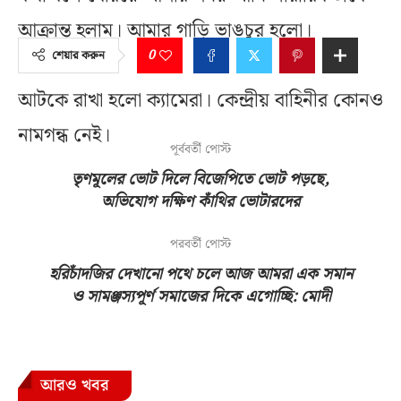
আক্রান্ত হলাম। আমার গাড়ি ভাঙচুর হলো।
0
শেয়ার করুন
সাংবাদিকদের গাাড় ঘিরে ধরে ভাঙচুর করা হল।
আটকে রাখা হলো ক্যামেরা। কেন্দ্রীয় বাহিনীর কোনও
নামগন্ধ নেই।
পূর্ববর্তী পোস্ট
তৃণমূলের ভোট দিলে বিজেপিতে ভোট পড়ছে,
অভিযোগ দক্ষিণ কাঁথির ভোটারদের
পরবর্তী পোস্ট
হরিচাঁদজির দেখানো পথে চলে আজ আমরা এক সমান
ও সামঞ্জস্যপূর্ণ সমাজের দিকে এগোচ্ছি: মোদী
আরও খবর