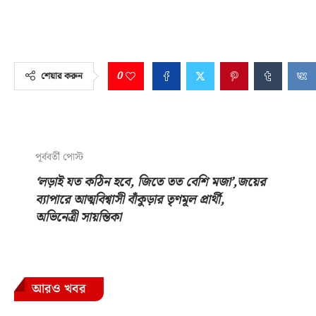
0
শেয়ার করুন
পূর্ববর্তী পোস্ট
‘লড়াই যত কঠিন হবে, জিতে তত বেশি মজা’,জয়ের
ব্যাপারে আত্মবিশ্বাসী বাঁকুড়ার তৃণমূল প্রার্থী,
অভিনেত্রী সায়ন্তিকা
আরও খবর