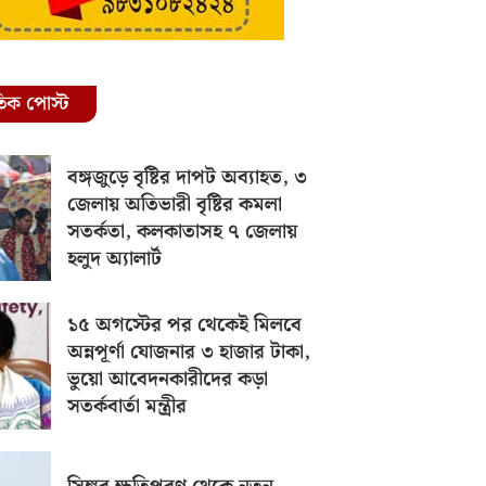
রতিক পোস্ট
বঙ্গজুড়ে বৃষ্টির দাপট অব্যাহত, ৩
জেলায় অতিভারী বৃষ্টির কমলা
সতর্কতা, কলকাতাসহ ৭ জেলায়
হলুদ অ্যালার্ট
১৫ অগস্টের পর থেকেই মিলবে
অন্নপূর্ণা যোজনার ৩ হাজার টাকা,
ভুয়ো আবেদনকারীদের কড়া
সতর্কবার্তা মন্ত্রীর