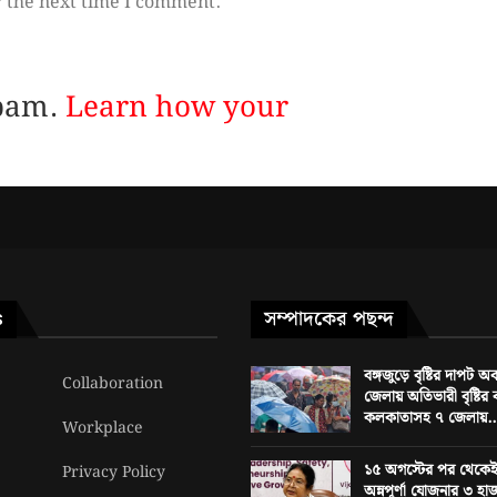
r the next time I comment.
spam.
Learn how your
সম্পাদকের পছন্দ
S
বঙ্গজুড়ে বৃষ্টির দাপট অ
Collaboration
জেলায় অতিভারী বৃষ্টির
কলকাতাসহ ৭ জেলায়..
Workplace
১৫ অগস্টের পর থেকেই
Privacy Policy
অন্নপূর্ণা যোজনার ৩ হাজ