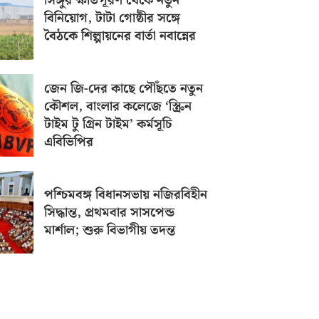
সিঙ্গুর ক্ষতিপূরণ থেকে নতুন
বিনিয়োগ, টাটা গোষ্ঠীর সঙ্গে
বৈঠকে শিল্পায়নের বার্তা নবান্নের
জেন জি-দের কাছে পৌঁছতে নতুন
কৌশল, বাংলার কলেজে ‘স্ক্রিন
টাইম টু গ্রিন টাইম’ কর্মসূচি
এবিভিপির
পশ্চিমবঙ্গ বিধানসভায় নজিরবিহীন
সিদ্ধান্ত, প্রথমবার সাসপেন্ড
মার্শাল; শুরু বিভাগীয় তদন্ত