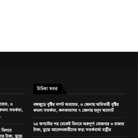
টাটকা খবর
ব্যাহত, ৩
বঙ্গজুড়ে বৃষ্টির দাপট অব্যাহত, ৩ জেলায় অতিভারী বৃষ্টির
 কমলা সতর্কতা,
কমলা সতর্কতা, কলকাতাসহ ৭ জেলায় হলুদ অ্যালার্ট
.
১৫ অগস্টের পর থেকেই মিলবে অন্নপূর্ণা যোজনার ৩ হাজার
টাকা, ভুয়ো আবেদনকারীদের কড়া সতর্কবার্তা মন্ত্রীর
 মিলবে
ার টাকা, ভুয়ো