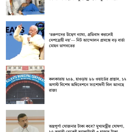
‘তরুণদের উদ্বেগ ন্যায্য, প্রতিবাদ করলেই
দেশদ্রোহী নয়’— নিট আন্দোলন প্রসঙ্গে বড় বার্তা
মোহন ভাগবতের
কলকাতায় ২০৯, হাওড়ায় ৬৮ ওয়ার্ডের প্রস্তাব, ১২
অগস্ট বিশেষ অধিবেশনে সংশোধনী বিল আনছে
রাজ্য
অন্নপূর্ণা যোজনার টাকা কবে? মুখ্যমন্ত্রীর ঘোষণা,
১৭ অগস্ট থেকেই অ্যাকাউন্টে ৩ হাজার টাকা