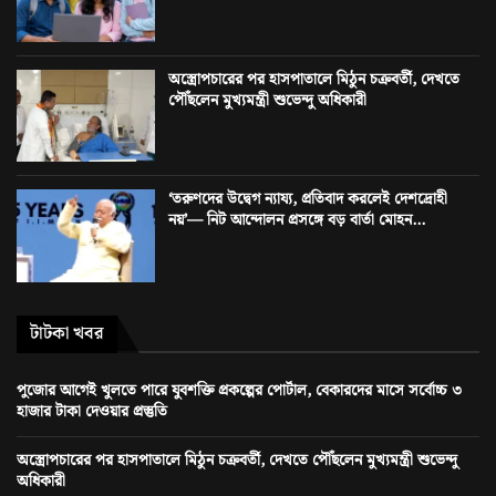
অস্ত্রোপচারের পর হাসপাতালে মিঠুন চক্রবর্তী, দেখতে
পৌঁছলেন মুখ্যমন্ত্রী শুভেন্দু অধিকারী
‘তরুণদের উদ্বেগ ন্যায্য, প্রতিবাদ করলেই দেশদ্রোহী
নয়’— নিট আন্দোলন প্রসঙ্গে বড় বার্তা মোহন...
টাটকা খবর
পুজোর আগেই খুলতে পারে যুবশক্তি প্রকল্পের পোর্টাল, বেকারদের মাসে সর্বোচ্চ ৩
হাজার টাকা দেওয়ার প্রস্তুতি
অস্ত্রোপচারের পর হাসপাতালে মিঠুন চক্রবর্তী, দেখতে পৌঁছলেন মুখ্যমন্ত্রী শুভেন্দু
অধিকারী