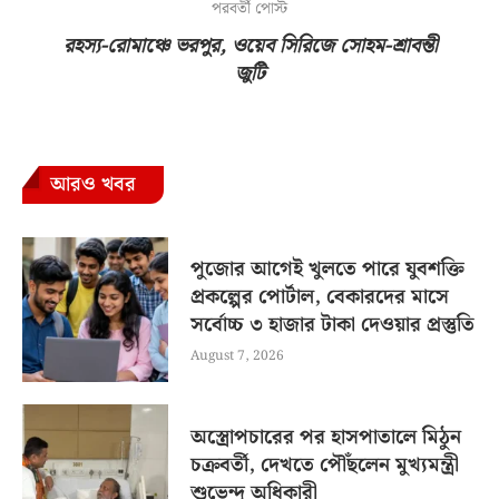
পরবর্তী পোস্ট
রহস্য-রোমাঞ্চে ভরপুর, ওয়েব সিরিজে সোহম-শ্রাবন্তী
জুটি
আরও খবর
পুজোর আগেই খুলতে পারে যুবশক্তি
প্রকল্পের পোর্টাল, বেকারদের মাসে
সর্বোচ্চ ৩ হাজার টাকা দেওয়ার প্রস্তুতি
August 7, 2026
অস্ত্রোপচারের পর হাসপাতালে মিঠুন
চক্রবর্তী, দেখতে পৌঁছলেন মুখ্যমন্ত্রী
শুভেন্দু অধিকারী