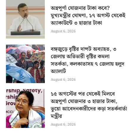
অন্নপূর্ণা যোজনার টাকা কবে?
মুখ্যমন্ত্রীর ঘোষণা, ১৭ অগস্ট থেকেই
অ্যাকাউন্টে ৩ হাজার টাকা
August 6, 2026
বঙ্গজুড়ে বৃষ্টির দাপট অব্যাহত, ৩
জেলায় অতিভারী বৃষ্টির কমলা
সতর্কতা, কলকাতাসহ ৭ জেলায় হলুদ
অ্যালার্ট
August 6, 2026
১৫ অগস্টের পর থেকেই মিলবে
অন্নপূর্ণা যোজনার ৩ হাজার টাকা,
ভুয়ো আবেদনকারীদের কড়া সতর্কবার্তা
মন্ত্রীর
August 6, 2026