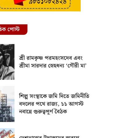
রতিক পোস্ট
শ্রী রামকৃষ্ণ পরমহংসদেব এবং
শ্রীমা সারদার স্নেহধন্য ‘গৌরী মা’
শিল্প সংস্থাকে জমি দিতে জমিনীতি
বদলের পথে রাজ্য, ১১ আগস্ট
নবান্নে গুরুত্বপূর্ণ বৈঠক