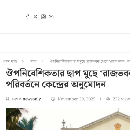
প্রথম পাতা
খবর
ঔপনিবেশিকতার ছাপ মুছে ‘রাজভবন’ থেকে ‘লোক ভবন’, নাম 
ঔপনিবেশিকতার ছাপ মুছে ‘রাজভব
পরিবর্তনে কেন্দ্রের অনুমোদন
লেখক
newsonly
November 29, 2025
232
view