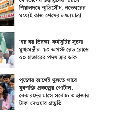
দেশভাগের উদ্বাস্তুদের স্মরণে
শিয়ালদহে স্মৃতিসৌধ, নভেম্বরের
মধ্যেই কাজ শেষের লক্ষ্যমাত্রা
‘হর ঘর তিরঙ্গা’ কর্মসূচির সূচনা
মুখ্যমন্ত্রীর, ১০ অগস্ট রেড রোডে
৫০ হাজারের পদযাত্রার ডাক
পুজোর আগেই খুলতে পারে
যুবশক্তি প্রকল্পের পোর্টাল,
বেকারদের মাসে সর্বোচ্চ ৩ হাজার
টাকা দেওয়ার প্রস্তুতি