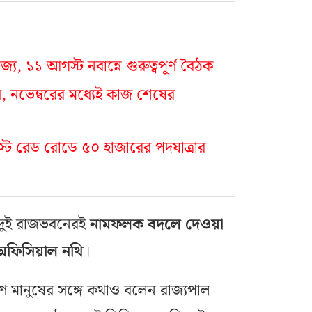
য, ১১ আগস্ট নবান্নে গুরুত্বপূর্ণ বৈঠক
ৌধ, নভেম্বরের মধ্যেই কাজ শেষের
০ অগস্ট রেড রোডে ৫০ হাজারের পদযাত্রার
ং—দুই রাজভবনেরই
নামফলক বদলে দেওয়া
ফিসিয়াল নথি
।
রণ মানুষের সঙ্গে কথাও বলেন রাজ্যপাল