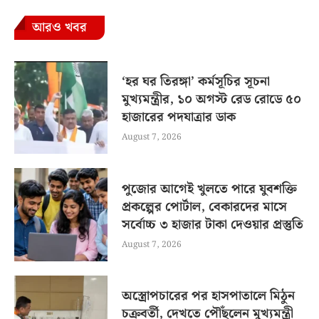
আরও খবর
‘হর ঘর তিরঙ্গা’ কর্মসূচির সূচনা
মুখ্যমন্ত্রীর, ১০ অগস্ট রেড রোডে ৫০
হাজারের পদযাত্রার ডাক
August 7, 2026
পুজোর আগেই খুলতে পারে যুবশক্তি
প্রকল্পের পোর্টাল, বেকারদের মাসে
সর্বোচ্চ ৩ হাজার টাকা দেওয়ার প্রস্তুতি
August 7, 2026
অস্ত্রোপচারের পর হাসপাতালে মিঠুন
চক্রবর্তী, দেখতে পৌঁছলেন মুখ্যমন্ত্রী