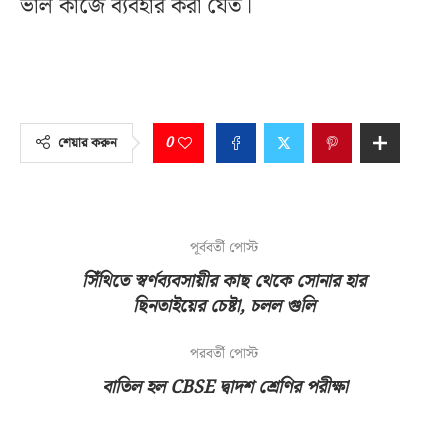
ভাল কাজে ব্যবহার করা যেত।
0
শেয়ার করুন
পূর্ববর্তী পোস্ট
সিঁথিতে স্বর্ণব্যবসায়ীর কাছ থেকে সোনার হার
ছিনতাইয়ের চেষ্টা, চলল গুলি
পরবর্তী পোস্ট
বাতিল হল CBSE দ্বাদশ শ্রেণির পরীক্ষা