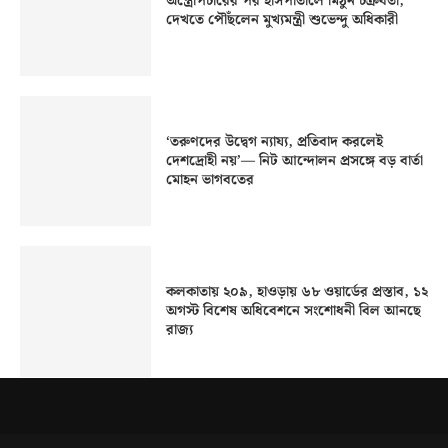
অস্ত্রোপচারের পর হাসপাতালে মিঠুন চক্রবর্তী,
দেখতে পৌঁছলেন মুখ্যমন্ত্রী শুভেন্দু অধিকারী
‘তরুণদের উদ্বেগ ন্যায্য, প্রতিবাদ করলেই
দেশদ্রোহী নয়’— নিট আন্দোলন প্রসঙ্গে বড় বার্তা
মোহন ভাগবতের
কলকাতায় ২০৯, হাওড়ায় ৬৮ ওয়ার্ডের প্রস্তাব, ১২
অগস্ট বিশেষ অধিবেশনে সংশোধনী বিল আনছে
রাজ্য