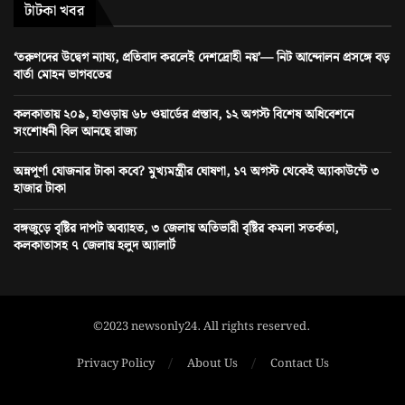
টাটকা খবর
‘তরুণদের উদ্বেগ ন্যায্য, প্রতিবাদ করলেই দেশদ্রোহী নয়’— নিট আন্দোলন প্রসঙ্গে বড়
বার্তা মোহন ভাগবতের
কলকাতায় ২০৯, হাওড়ায় ৬৮ ওয়ার্ডের প্রস্তাব, ১২ অগস্ট বিশেষ অধিবেশনে
সংশোধনী বিল আনছে রাজ্য
অন্নপূর্ণা যোজনার টাকা কবে? মুখ্যমন্ত্রীর ঘোষণা, ১৭ অগস্ট থেকেই অ্যাকাউন্টে ৩
হাজার টাকা
বঙ্গজুড়ে বৃষ্টির দাপট অব্যাহত, ৩ জেলায় অতিভারী বৃষ্টির কমলা সতর্কতা,
কলকাতাসহ ৭ জেলায় হলুদ অ্যালার্ট
©2023 newsonly24. All rights reserved.
Privacy Policy
About Us
Contact Us