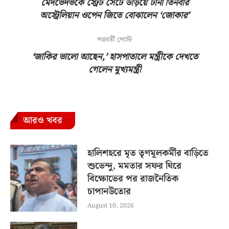
মেদভেদভকে স্ট্রেট সেটে উড়িয়ে টানা তিনবার
অস্ট্রেলিয়ান ওপেন জিতে বোঝালেন ‘জোকার’
পরবর্তী পোস্ট
‘জাকির ভালো আছেন,’ হাসপাতালে মন্ত্রীকে দেখতে
গেলেন মুখ্যমন্ত্রী
আরও খবর
হালিশহরে মৃত তৃণমূলকর্মীর বাড়িতে
শুভেন্দু, মমতার সফর ঘিরে
বিক্ষোভের পর রাজনৈতিক
চাপানউতোর
August 10, 2026