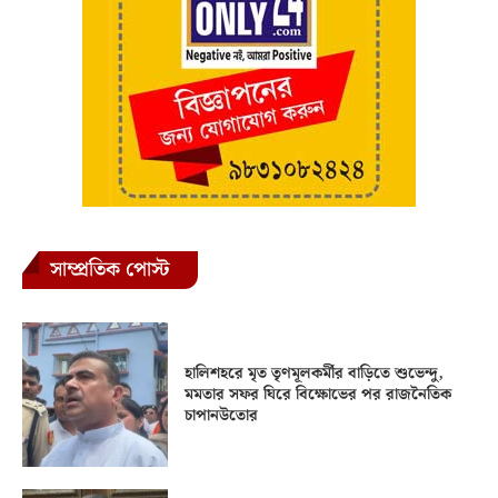
সাম্প্রতিক পোস্ট
হালিশহরে মৃত তৃণমূলকর্মীর বাড়িতে শুভেন্দু,
মমতার সফর ঘিরে বিক্ষোভের পর রাজনৈতিক
চাপানউতোর