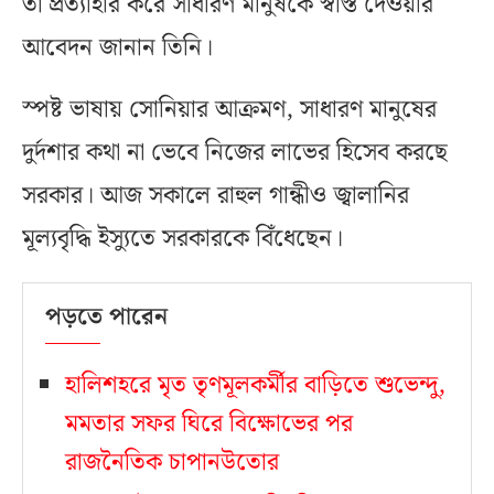
তা প্রত্যাহার করে সাধারণ মানুষকে স্বস্তি দেওয়ার
আবেদন জানান তিনি।
স্পষ্ট ভাষায় সোনিয়ার আক্রমণ, সাধারণ মানুষের
দুর্দশার কথা না ভেবে নিজের লাভের হিসেব করছে
সরকার। আজ সকালে রাহুল গান্ধীও জ্বালানির
মূল্যবৃদ্ধি ইস্যুতে সরকারকে বিঁধেছেন।
পড়তে পারেন
হালিশহরে মৃত তৃণমূলকর্মীর বাড়িতে শুভেন্দু,
মমতার সফর ঘিরে বিক্ষোভের পর
রাজনৈতিক চাপানউতোর