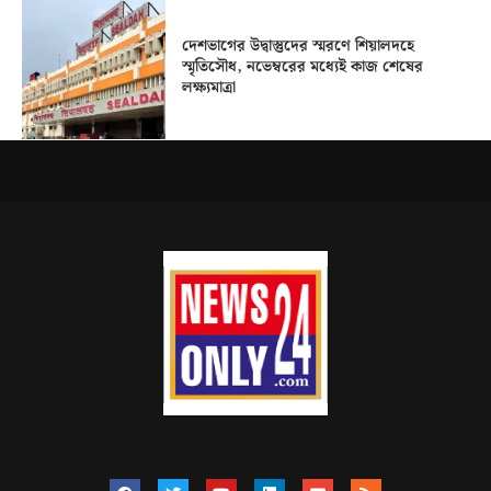
দেশভাগের উদ্বাস্তুদের স্মরণে শিয়ালদহে
স্মৃতিসৌধ, নভেম্বরের মধ্যেই কাজ শেষের
লক্ষ্যমাত্রা