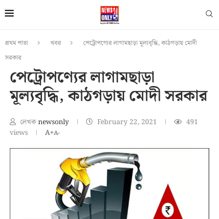
প্রথম পাতা
খবর
পেট্রোপণ্যের লাগামছাড়া মূল্যবৃদ্ধি, কাঠগড়ায় মোদী
সরকার
পেট্রোপণ্যের লাগামছাড়া
মূল্যবৃদ্ধি, কাঠগড়ায় মোদী সরকার
লেখক
newsonly
February 22, 2021
491
views
A+
A-