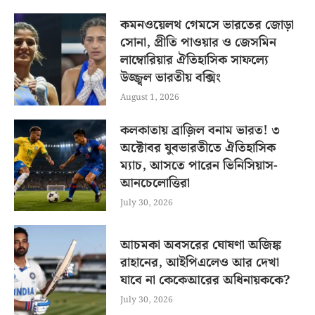
কমনওয়েলথ গেমসে ভারতের জোড়া
সোনা, প্রীতি পাওয়ার ও জেসমিন
লাম্বোরিয়ার ঐতিহাসিক সাফল্যে
উজ্জ্বল ভারতীয় বক্সিং
August 1, 2026
কলকাতায় ব্রাজ়িল বনাম ভারত! ৩
অক্টোবর যুবভারতীতে ঐতিহাসিক
ম্যাচ, আসতে পারেন ভিনিসিয়াস-
আনচেলোত্তিরা
July 30, 2026
আচমকা অবসরের ঘোষণা অজিঙ্ক
রাহানের, আইপিএলেও আর দেখা
যাবে না কেকেআরের অধিনায়ককে?
July 30, 2026