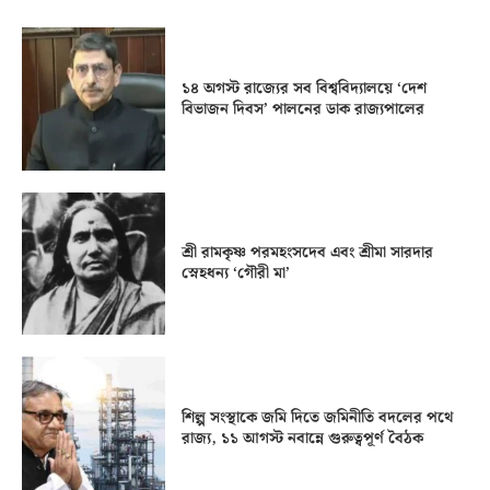
১৪ অগস্ট রাজ্যের সব বিশ্ববিদ্যালয়ে ‘দেশ
বিভাজন দিবস’ পালনের ডাক রাজ্যপালের
শ্রী রামকৃষ্ণ পরমহংসদেব এবং শ্রীমা সারদার
স্নেহধন্য ‘গৌরী মা’
শিল্প সংস্থাকে জমি দিতে জমিনীতি বদলের পথে
রাজ্য, ১১ আগস্ট নবান্নে গুরুত্বপূর্ণ বৈঠক