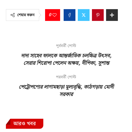
0
শেয়ার করুন
পূর্ববর্তী পোস্ট
দাদা সাহেব ফালকে আন্তর্জাতিক চলচ্চিত্র উৎসব,
সেরার শিরোপা পেলেন অক্ষয়, দীপিকা, সুশান্ত
পরবর্তী পোস্ট
পেট্রোপণ্যের লাগামছাড়া মূল্যবৃদ্ধি, কাঠগড়ায় মোদী
সরকার
আরও খবর