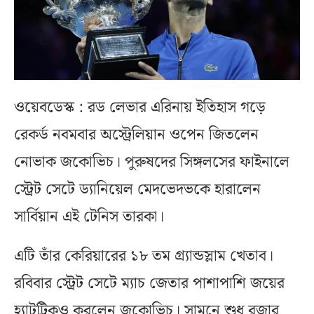
ওয়েবডেস্ক : রড লেভার এরিনায় ইতিহাস গড়ে
রেকর্ড নবমবার অস্ট্রেলিয়ান ওপেন জিতলেন
নোভাক জকোভিচ। পুরুষদের সিঙ্গলসের ফাইনালে
স্ট্রেট সেটে ড্যানিয়েল মেদভেদভকে হারালেন
সার্বিয়ান এই টেনিস তারকা।
এটি তাঁর কেরিয়ারের ১৮ তম গ্র্যান্ডস্লাম খেতাব।
রবিবার স্ট্রেট সেটে ম্যাচ জেতার পাশাপাশি জয়ের
হ্যাটট্রিকও করলেন জকোভিচ। সামনে শুধু রজার