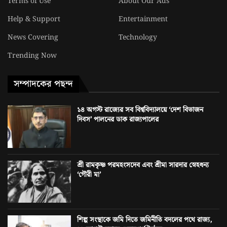
Terms of Use
About Our Ads
Help & Support
Entertainment
News Covering
Technology
Trending Now
সম্পাদকের পছন্দ
১৪ অগস্ট রাজ্যের সব বিশ্ববিদ্যালয়ে ‘দেশ বিভাজন
দিবস’ পালনের ডাক রাজ্যপালের
শ্রী রামকৃষ্ণ পরমহংসদেব এবং শ্রীমা সারদার স্নেহধন্য
‘গৌরী মা’
শিল্প সংস্থাকে জমি দিতে জমিনীতি বদলের পথে রাজ্য,