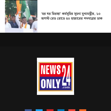
‘হর ঘর তিরঙ্গা’ কর্মসূচির সূচনা মুখ্যমন্ত্রীর, ১০
অগস্ট রেড রোডে ৫০ হাজারের পদযাত্রার ডাক