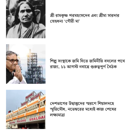
শ্রী রামকৃষ্ণ পরমহংসদেব এবং শ্রীমা সারদার
স্নেহধন্য ‘গৌরী মা’
শিল্প সংস্থাকে জমি দিতে জমিনীতি বদলের পথে
রাজ্য, ১১ আগস্ট নবান্নে গুরুত্বপূর্ণ বৈঠক
দেশভাগের উদ্বাস্তুদের স্মরণে শিয়ালদহে
স্মৃতিসৌধ, নভেম্বরের মধ্যেই কাজ শেষের
লক্ষ্যমাত্রা