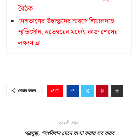
বৈঠক
দেশভাগের উদ্বাস্তুদের স্মরণে শিয়ালদহে
স্মৃতিসৌধ, নভেম্বরের মধ্যেই কাজ শেষের
লক্ষ্যমাত্রা
0
শেয়ার করুন
পূর্ববর্তী পোস্ট
পত্রযুদ্ধ, “সংবিধান মেনে যা যা করার সব করব