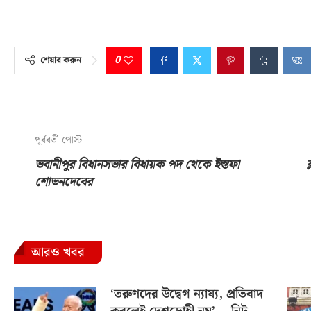
0
শেয়ার করুন
পূর্ববর্তী পোস্ট
ভবানীপুর বিধানসভার বিধায়ক পদ থেকে ইস্তফা
ব
শোভনদেবের
আরও খবর
‘তরুণদের উদ্বেগ ন্যায্য, প্রতিবাদ