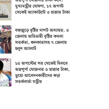
অন্নপূর্ণা যোজনার টাকা কবে?
মুখ্যমন্ত্রীর ঘোষণা, ১৭ অগস্ট
থেকেই অ্যাকাউন্টে ৩ হাজার টাকা
বঙ্গজুড়ে বৃষ্টির দাপট অব্যাহত, ৩
জেলায় অতিভারী বৃষ্টির কমলা
সতর্কতা, কলকাতাসহ ৭ জেলায়
হলুদ অ্যালার্ট
১৫ অগস্টের পর থেকেই মিলবে
অন্নপূর্ণা যোজনার ৩ হাজার টাকা,
ভুয়ো আবেদনকারীদের কড়া
সতর্কবার্তা মন্ত্রীর