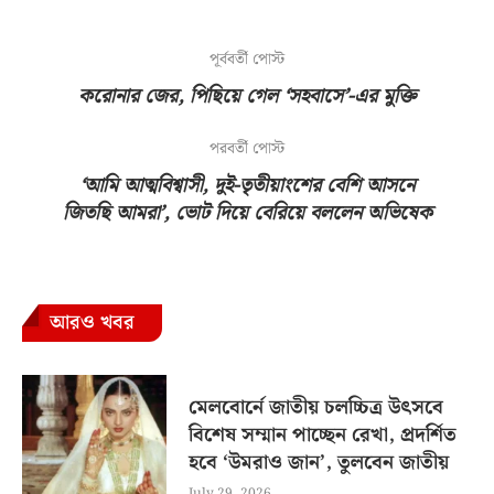
পূর্ববর্তী পোস্ট
করোনার জের, পিছিয়ে গেল ‘সহবাসে’-এর মুক্তি
পরবর্তী পোস্ট
‘আমি আত্মবিশ্বাসী, দুই-তৃতীয়াংশের বেশি আসনে
জিতছি আমরা’, ভোট দিয়ে বেরিয়ে বললেন অভিষেক
আরও খবর
মেলবোর্নে জাতীয় চলচ্চিত্র উৎসবে
বিশেষ সম্মান পাচ্ছেন রেখা, প্রদর্শিত
হবে ‘উমরাও জান’, তুলবেন জাতীয়
July 29, 2026