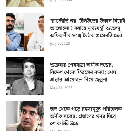
‘রাজনীতি নয়, টলিউডের উন্নয়ন নিয়েই
আলোচনা’! নবান্নে মুখ্যমন্ত্রী শুভেন্দু
অধিকারীর সঙ্গে বৈঠক প্রসেনজিতের
July 9, 2026
শুক্রবার শেষযাত্রা অনীক দত্তের,
বিদেশ থেকে ফিরলেন কন্যা; শেষ
শ্রদ্ধার আয়োজন নিয়ে জল্পনা
May 28, 2026
ছাদ থেকে পড়ে রহস্যমূত্যু পরিচালক
অনীক দত্তের, প্রয়াণের খবর ঘিরে
শোক টলিউডে