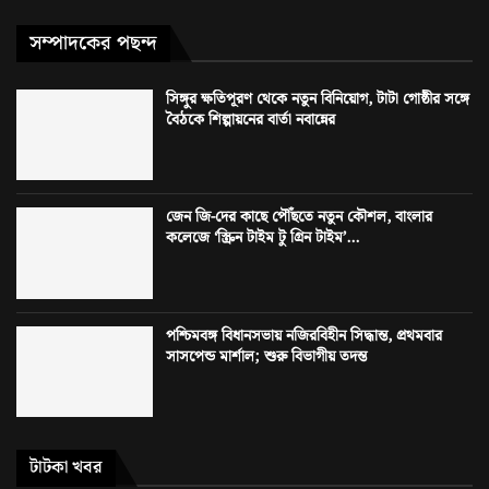
সম্পাদকের পছন্দ
সিঙ্গুর ক্ষতিপূরণ থেকে নতুন বিনিয়োগ, টাটা গোষ্ঠীর সঙ্গে
বৈঠকে শিল্পায়নের বার্তা নবান্নের
জেন জি-দের কাছে পৌঁছতে নতুন কৌশল, বাংলার
কলেজে ‘স্ক্রিন টাইম টু গ্রিন টাইম’...
পশ্চিমবঙ্গ বিধানসভায় নজিরবিহীন সিদ্ধান্ত, প্রথমবার
সাসপেন্ড মার্শাল; শুরু বিভাগীয় তদন্ত
টাটকা খবর