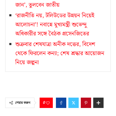
জান’, তুলবেন জাতীয়
‘রাজনীতি নয়, টলিউডের উন্নয়ন নিয়েই
আলোচনা’! নবান্নে মুখ্যমন্ত্রী শুভেন্দু
অধিকারীর সঙ্গে বৈঠক প্রসেনজিতের
শুক্রবার শেষযাত্রা অনীক দত্তের, বিদেশ
থেকে ফিরলেন কন্যা; শেষ শ্রদ্ধার আয়োজন
নিয়ে জল্পনা
0
শেয়ার করুন