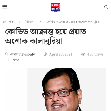
প্রথম পাতা
বিনোদন
কোভিড আক্রান্ত হয়ে প্রয়াত অশোক কালানুরিয়া
কোভিড আক্রান্ত হয়ে প্রয়াত
অশোক কালানুরিয়া
লেখক
newsonly
April 25, 2021
430
views
A+
A-