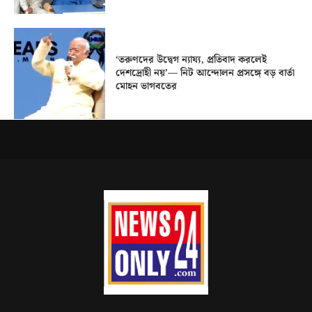
‘তরুণদের উদ্বেগ ন্যায্য, প্রতিবাদ করলেই
দেশদ্রোহী নয়’— নিট আন্দোলন প্রসঙ্গে বড় বার্তা
মোহন ভাগবতের