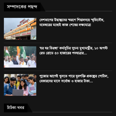
সম্পাদকের পছন্দ
দেশভাগের উদ্বাস্তুদের স্মরণে শিয়ালদহে স্মৃতিসৌধ,
নভেম্বরের মধ্যেই কাজ শেষের লক্ষ্যমাত্রা
‘হর ঘর তিরঙ্গা’ কর্মসূচির সূচনা মুখ্যমন্ত্রীর, ১০ অগস্ট
রেড রোডে ৫০ হাজারের পদযাত্রার...
পুজোর আগেই খুলতে পারে যুবশক্তি প্রকল্পের পোর্টাল,
বেকারদের মাসে সর্বোচ্চ ৩ হাজার টাকা...
টাটকা খবর