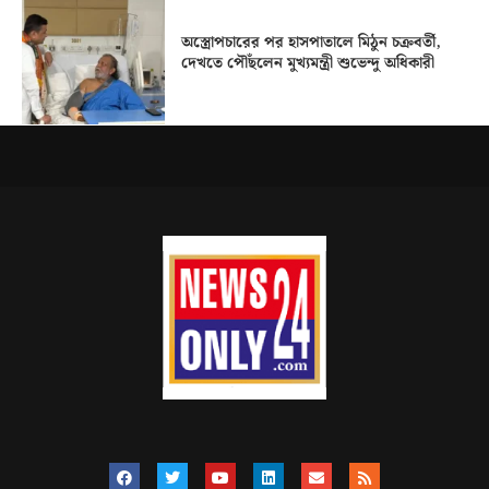
অস্ত্রোপচারের পর হাসপাতালে মিঠুন চক্রবর্তী,
দেখতে পৌঁছলেন মুখ্যমন্ত্রী শুভেন্দু অধিকারী