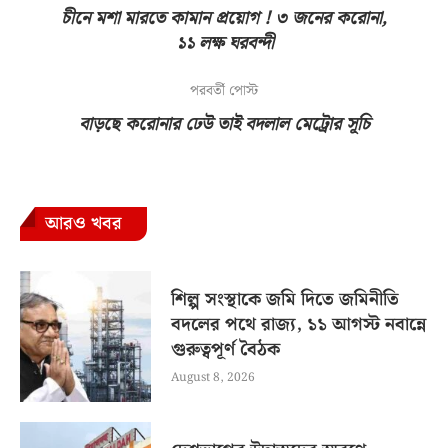
চীনে মশা মারতে কামান প্রয়োগ ! ৩ জনের করোনা,
১১ লক্ষ ঘরবন্দী
পরবর্তী পোস্ট
বাড়ছে করোনার ঢেউ তাই বদলাল মেট্রোর সূচি
আরও খবর
শিল্প সংস্থাকে জমি দিতে জমিনীতি
বদলের পথে রাজ্য, ১১ আগস্ট নবান্নে
গুরুত্বপূর্ণ বৈঠক
August 8, 2026