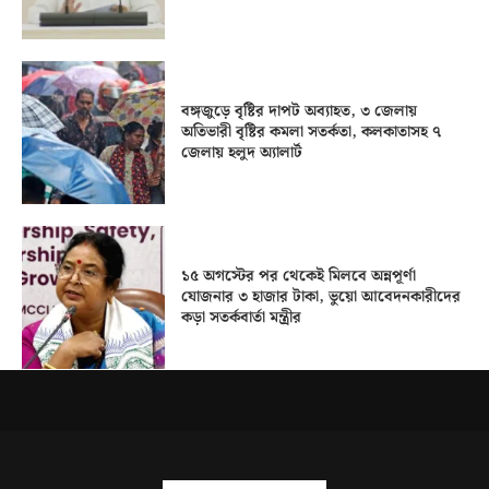
বঙ্গজুড়ে বৃষ্টির দাপট অব্যাহত, ৩ জেলায়
অতিভারী বৃষ্টির কমলা সতর্কতা, কলকাতাসহ ৭
জেলায় হলুদ অ্যালার্ট
১৫ অগস্টের পর থেকেই মিলবে অন্নপূর্ণা
যোজনার ৩ হাজার টাকা, ভুয়ো আবেদনকারীদের
কড়া সতর্কবার্তা মন্ত্রীর