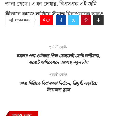
জানা গেছে। এখন দেখার, বিএসএফ এই জমি
কীভাবে কাজে লাগিয়ে সীমান্ত নিরাপত্তাকে আরও
0
শেয়ার করুন
মজবুত করে।
পূর্ববর্তী পোস্ট
যত্রতত্র পান-গুটকার পিক ফেললেই মোটা জরিমানা,
বাজেট অধিবেশনে আসছে নতুন বিল
পরবর্তী পোস্ট
আজ দিল্লিতে বিধানসভা নির্বাচন, ত্রিমুখী লড়াইয়ে
উত্তেজনা তুঙ্গে
আরও খবর