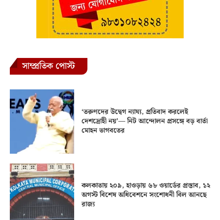
সাম্প্রতিক পোস্ট
‘তরুণদের উদ্বেগ ন্যায্য, প্রতিবাদ করলেই
দেশদ্রোহী নয়’— নিট আন্দোলন প্রসঙ্গে বড় বার্তা
মোহন ভাগবতের
কলকাতায় ২০৯, হাওড়ায় ৬৮ ওয়ার্ডের প্রস্তাব, ১২
অগস্ট বিশেষ অধিবেশনে সংশোধনী বিল আনছে
রাজ্য