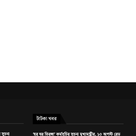
টাটকা খবর
র সূচনা
‘হর ঘর তিরঙ্গা’ কর্মসূচির সূচনা মুখ্যমন্ত্রীর, ১০ অগস্ট রেড