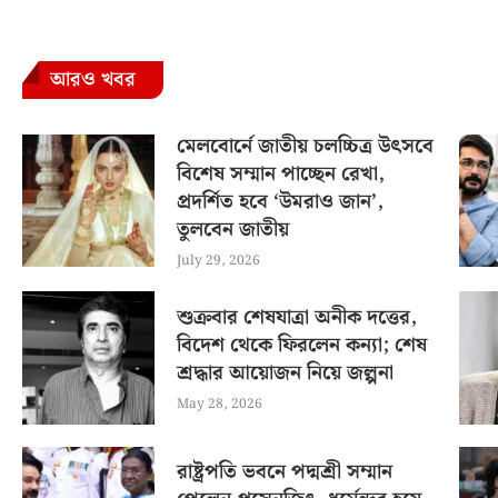
আরও খবর
মেলবোর্নে জাতীয় চলচ্চিত্র উৎসবে
বিশেষ সম্মান পাচ্ছেন রেখা,
প্রদর্শিত হবে ‘উমরাও জান’,
তুলবেন জাতীয়
July 29, 2026
শুক্রবার শেষযাত্রা অনীক দত্তের,
বিদেশ থেকে ফিরলেন কন্যা; শেষ
শ্রদ্ধার আয়োজন নিয়ে জল্পনা
May 28, 2026
রাষ্ট্রপতি ভবনে পদ্মশ্রী সম্মান