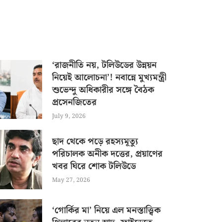
‘রাজনীতি নয়, টলিউডের উন্নয়ন
নিয়েই আলোচনা’! নবান্নে মুখ্যমন্ত্রী
শুভেন্দু অধিকারীর সঙ্গে বৈঠক
প্রসেনজিতের
July 9, 2026
ছাদ থেকে পড়ে রহস্যমূত্যু
পরিচালক অনীক দত্তের, প্রয়াণের
খবর ঘিরে শোক টলিউডে
May 27, 2026
‘গোর্কির মা’ নিয়ে এল মনস্তাত্ত্বিক