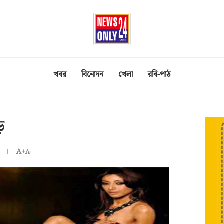
খবর
বিনোদন
খেলা
রবি-পাঠ
ড়
A+
A-