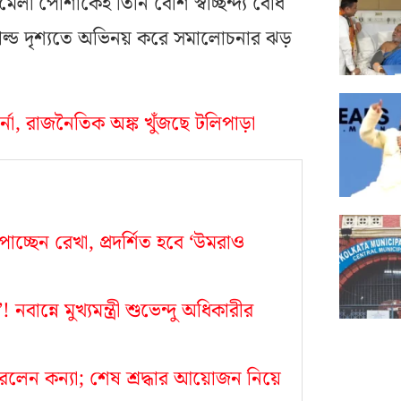
া পোশাকেই তিনি বেশি স্বাচ্ছন্দ্য বোধ
োল্ড দৃশ্যতে অভিনয় করে সমালোচনার ঝড়
র্নো, রাজনৈতিক অঙ্ক খুঁজছে টলিপাড়া
াচ্ছেন রেখা, প্রদর্শিত হবে ‘উমরাও
ন্নে মুখ্যমন্ত্রী শুভেন্দু অধিকারীর
রলেন কন্যা; শেষ শ্রদ্ধার আয়োজন নিয়ে