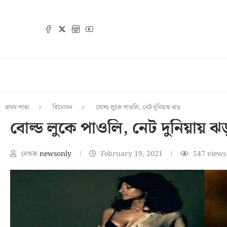
প্রথম পাতা
বিনোদন
বোল্ড লুকে পাওলি, নেট দুনিয়ায় ঝড়
বোল্ড লুকে পাওলি, নেট দুনিয়ায় ঝ
লেখক
newsonly
February 19, 2021
547
views