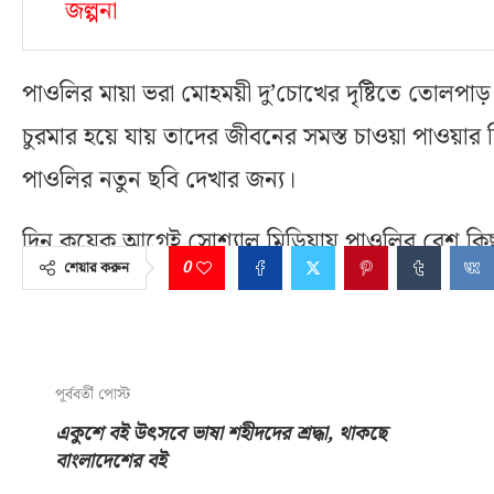
জল্পনা
পাওলির মায়া ভরা মোহময়ী দু’চোখের দৃষ্টিতে তোলপাড়
চুরমার হয়ে যায় তাদের জীবনের সমস্ত চাওয়া পাওয়
পাওলির নতুন ছবি দেখার জন্য।
দিন কয়েক আগেই সোশ্যাল মিডিয়ায় পাওলির বেশ কিছু
0
শেয়ার করুন
নেটিজেনের।
পূর্ববর্তী পোস্ট
একুশে বই উৎসবে ভাষা শহীদদের শ্রদ্ধা, থাকছে
বাংলাদেশের বই