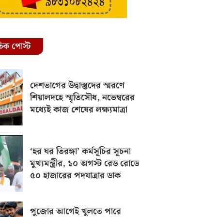
রতিক পোস্ট
দেশভাগের উদ্বাস্তুদের স্মরণে
শিয়ালদহে স্মৃতিসৌধ, নভেম্বরের
মধ্যেই কাজ শেষের লক্ষ্যমাত্রা
‘হর ঘর তিরঙ্গা’ কর্মসূচির সূচনা
মুখ্যমন্ত্রীর, ১০ অগস্ট রেড রোডে
৫০ হাজারের পদযাত্রার ডাক
পুজোর আগেই খুলতে পারে