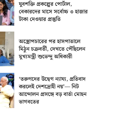
যুবশক্তি প্রকল্পের পোর্টাল,
বেকারদের মাসে সর্বোচ্চ ৩ হাজার
টাকা দেওয়ার প্রস্তুতি
অস্ত্রোপচারের পর হাসপাতালে
মিঠুন চক্রবর্তী, দেখতে পৌঁছলেন
মুখ্যমন্ত্রী শুভেন্দু অধিকারী
‘তরুণদের উদ্বেগ ন্যায্য, প্রতিবাদ
করলেই দেশদ্রোহী নয়’— নিট
আন্দোলন প্রসঙ্গে বড় বার্তা মোহন
ভাগবতের