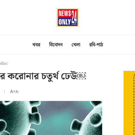
খবর
বিনোদন
খেলা
রবি-পাঠ
 ঢেউ￼
ে করোনার চতুর্থ ঢেউ￼
A+
A-