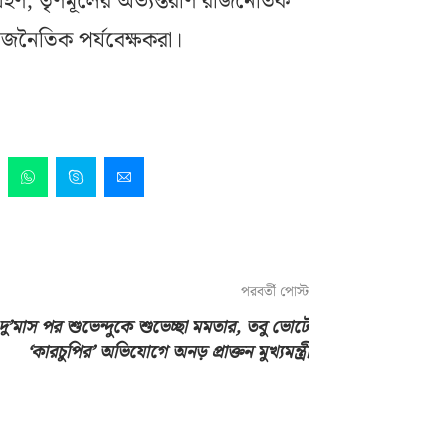
 গ্রহণ, তৃণমূলের অভ্যন্তরীণ রাজনৈতিক
জনৈতিক পর্যবেক্ষকরা।
পরবর্তী পোস্ট
দু’মাস পর শুভেন্দুকে শুভেচ্ছা মমতার, তবু ভোটে
‘কারচুপির’ অভিযোগে অনড় প্রাক্তন মুখ্যমন্ত্রী