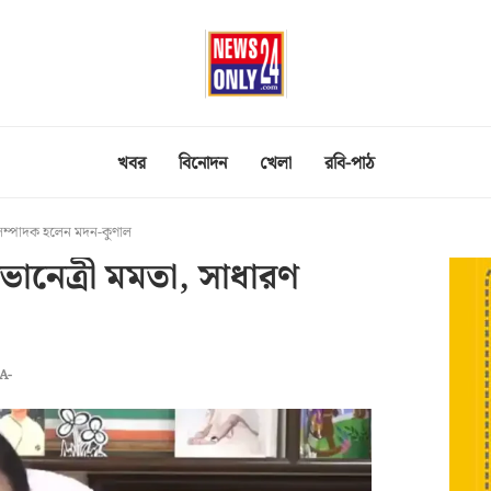
খবর
বিনোদন
খেলা
রবি-পাঠ
ণ সম্পাদক হলেন মদন-কুণাল
সভানেত্রী মমতা, সাধারণ
A-