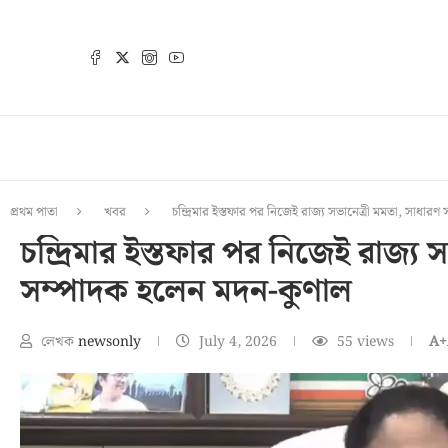
প্রথম পাতা
খবর
চন্দ্রিমার ইস্তফার পর নিজেই রাজ্য সভানেত্রী মমতা, সাধার
চন্দ্রিমার ইস্তফার পর নিজেই রাজ্য 
সম্পাদক হলেন মদন-কুণাল
লেখক
newsonly
July 4, 2026
55
views
A+