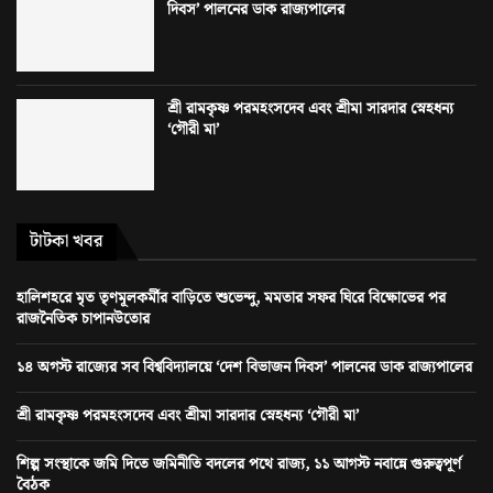
দিবস’ পালনের ডাক রাজ্যপালের
শ্রী রামকৃষ্ণ পরমহংসদেব এবং শ্রীমা সারদার স্নেহধন্য
‘গৌরী মা’
টাটকা খবর
হালিশহরে মৃত তৃণমূলকর্মীর বাড়িতে শুভেন্দু, মমতার সফর ঘিরে বিক্ষোভের পর
রাজনৈতিক চাপানউতোর
১৪ অগস্ট রাজ্যের সব বিশ্ববিদ্যালয়ে ‘দেশ বিভাজন দিবস’ পালনের ডাক রাজ্যপালের
শ্রী রামকৃষ্ণ পরমহংসদেব এবং শ্রীমা সারদার স্নেহধন্য ‘গৌরী মা’
শিল্প সংস্থাকে জমি দিতে জমিনীতি বদলের পথে রাজ্য, ১১ আগস্ট নবান্নে গুরুত্বপূর্ণ
বৈঠক