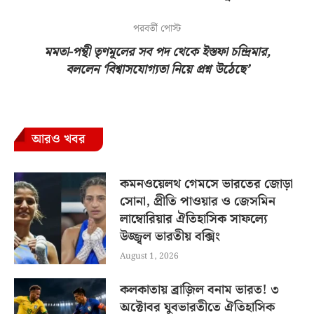
পরবর্তী পোস্ট
মমতা-পন্থী তৃণমূলের সব পদ থেকে ইস্তফা চন্দ্রিমার,
বললেন ‘বিশ্বাসযোগ্যতা নিয়ে প্রশ্ন উঠেছে’
আরও খবর
কমনওয়েলথ গেমসে ভারতের জোড়া
সোনা, প্রীতি পাওয়ার ও জেসমিন
লাম্বোরিয়ার ঐতিহাসিক সাফল্যে
উজ্জ্বল ভারতীয় বক্সিং
August 1, 2026
কলকাতায় ব্রাজ়িল বনাম ভারত! ৩
অক্টোবর যুবভারতীতে ঐতিহাসিক