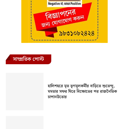
সাম্প্রতিক পোস্ট
হালিশহরে মৃত তৃণমূলকর্মীর বাড়িতে শুভেন্দু,
মমতার সফর ঘিরে বিক্ষোভের পর রাজনৈতিক
চাপানউতোর