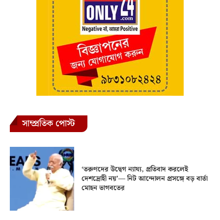
সাম্প্রতিক পোস্ট
‘তরুণদের উদ্বেগ ন্যায্য, প্রতিবাদ করলেই
দেশদ্রোহী নয়’— নিট আন্দোলন প্রসঙ্গে বড় বার্তা
মোহন ভাগবতের