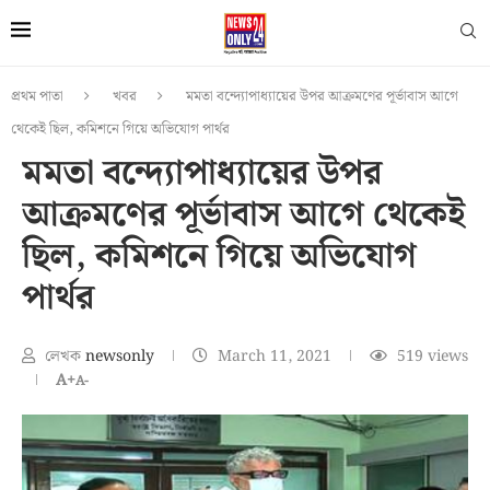
প্রথম পাতা
খবর
মমতা বন্দ্যোপাধ্যায়ের উপর আক্রমণের পূর্ভাবাস আগে
থেকেই ছিল, কমিশনে গিয়ে অভিযোগ পার্থর
মমতা বন্দ্যোপাধ্যায়ের উপর
আক্রমণের পূর্ভাবাস আগে থেকেই
ছিল, কমিশনে গিয়ে অভিযোগ
পার্থর
লেখক
newsonly
March 11, 2021
519
views
A+
A-