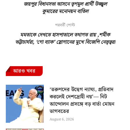
জয়পুর বিধানসভা আসনে তৃণমূল প্রার্থী উজ্জ্বল
কুমারের মনোনয়ন বাতিল
পরবর্তী পোস্ট
মমতাকে দেখতে হাসপাতালে তথাগত রায় ,শমীক
ভট্টাচার্যরা, ‘গো ব্যাক’ স্লোগানের মুখে বিজেপি নেতৃত্বরা
আরও খবর
‘তরুণদের উদ্বেগ ন্যায্য, প্রতিবাদ
করলেই দেশদ্রোহী নয়’— নিট
আন্দোলন প্রসঙ্গে বড় বার্তা মোহন
ভাগবতের
August 6, 2026