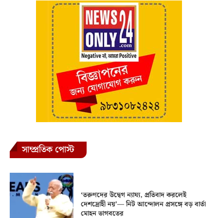
সাম্প্রতিক পোস্ট
‘তরুণদের উদ্বেগ ন্যায্য, প্রতিবাদ করলেই
দেশদ্রোহী নয়’— নিট আন্দোলন প্রসঙ্গে বড় বার্তা
মোহন ভাগবতের