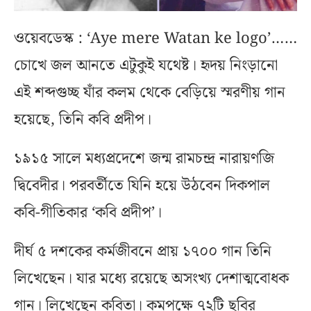
ওয়েবডেস্ক : ‘Aye mere Watan ke logo’……
চোখে জল আনতে এটুকুই যথেষ্ট। হৃদয় নিংড়ানো
এই শব্দগুচ্ছ যাঁর কলম থেকে বেড়িয়ে স্মরণীয় গান
হয়েছে, তিনি কবি প্রদীপ।
১৯১৫ সালে মধ‍্যপ্রদেশে জন্ম রামচন্দ্র নারায়ণজি
দ্বিবেদীর। পরবর্তীতে যিনি হয়ে উঠবেন দিকপাল
কবি-গীতিকার ‘কবি প্রদীপ’।
দীর্ঘ ৫ দশকের কর্মজীবনে প্রায় ১৭০০ গান তিনি
লিখেছেন। যার মধ্যে রয়েছে অসংখ্য দেশাত্মবোধক
গান। লিখেছেন কবিতা। কমপক্ষে ৭২টি ছবির