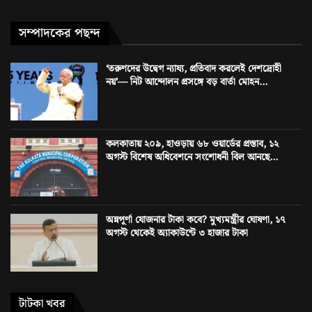
সম্পাদকের পছন্দ
‘তরুণদের উদ্বেগ ন্যায্য, প্রতিবাদ করলেই দেশদ্রোহী
নয়’— নিট আন্দোলন প্রসঙ্গে বড় বার্তা মোহন...
কলকাতায় ২০৯, হাওড়ায় ৬৮ ওয়ার্ডের প্রস্তাব, ১২
অগস্ট বিশেষ অধিবেশনে সংশোধনী বিল আনছে...
অন্নপূর্ণা যোজনার টাকা কবে? মুখ্যমন্ত্রীর ঘোষণা, ১৭
অগস্ট থেকেই অ্যাকাউন্টে ৩ হাজার টাকা
টাটকা খবর