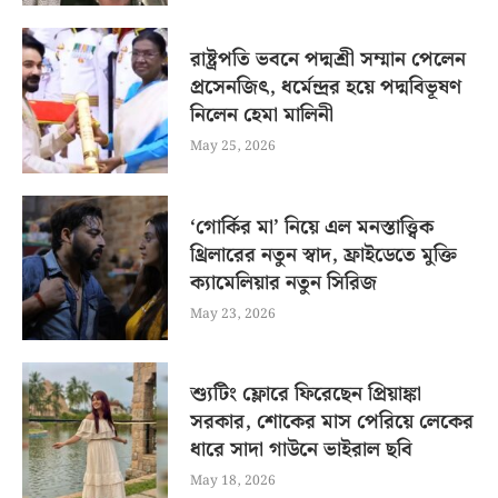
রাষ্ট্রপতি ভবনে পদ্মশ্রী সম্মান পেলেন
প্রসেনজিৎ, ধর্মেন্দ্রর হয়ে পদ্মবিভূষণ
নিলেন হেমা মালিনী
May 25, 2026
‘গোর্কির মা’ নিয়ে এল মনস্তাত্ত্বিক
থ্রিলারের নতুন স্বাদ, ফ্রাইডেতে মুক্তি
ক্যামেলিয়ার নতুন সিরিজ
May 23, 2026
শ্যুটিং ফ্লোরে ফিরেছেন প্রিয়াঙ্কা
সরকার, শোকের মাস পেরিয়ে লেকের
ধারে সাদা গাউনে ভাইরাল ছবি
May 18, 2026