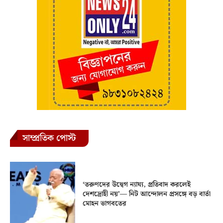
সাম্প্রতিক পোস্ট
‘তরুণদের উদ্বেগ ন্যায্য, প্রতিবাদ করলেই
দেশদ্রোহী নয়’— নিট আন্দোলন প্রসঙ্গে বড় বার্তা
মোহন ভাগবতের