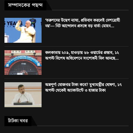
সম্পাদকের পছন্দ
‘তরুণদের উদ্বেগ ন্যায্য, প্রতিবাদ করলেই দেশদ্রোহী
নয়’— নিট আন্দোলন প্রসঙ্গে বড় বার্তা মোহন...
কলকাতায় ২০৯, হাওড়ায় ৬৮ ওয়ার্ডের প্রস্তাব, ১২
অগস্ট বিশেষ অধিবেশনে সংশোধনী বিল আনছে...
অন্নপূর্ণা যোজনার টাকা কবে? মুখ্যমন্ত্রীর ঘোষণা, ১৭
অগস্ট থেকেই অ্যাকাউন্টে ৩ হাজার টাকা
টাটকা খবর