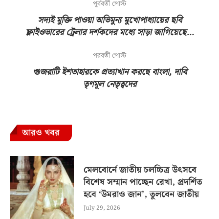
পূর্ববর্তী পোস্ট
সদ্যই মুক্তি পাওয়া অভিমুন্য মুখোপাধ্যায়ের ছবি
ফ্লাইওভারের ট্রেলার দর্শকদের মধ্যে সাড়া জাগিয়েছে…
পরবর্তী পোস্ট
গুজরাটি ইশতাহারকে প্রত্যাখান করছে বাংলা, দাবি
তৃণমূল নেতৃত্বদের
আরও খবর
মেলবোর্নে জাতীয় চলচ্চিত্র উৎসবে
বিশেষ সম্মান পাচ্ছেন রেখা, প্রদর্শিত
হবে ‘উমরাও জান’, তুলবেন জাতীয়
July 29, 2026