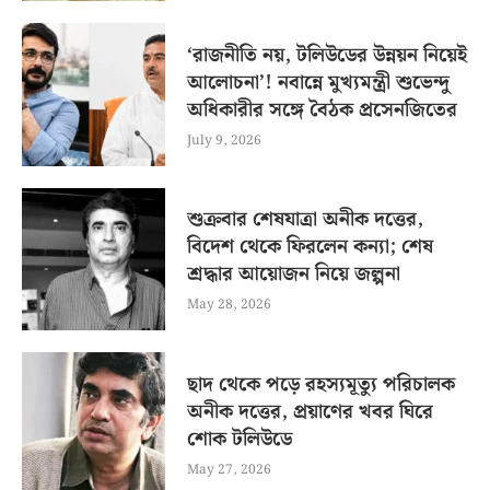
‘রাজনীতি নয়, টলিউডের উন্নয়ন নিয়েই
আলোচনা’! নবান্নে মুখ্যমন্ত্রী শুভেন্দু
অধিকারীর সঙ্গে বৈঠক প্রসেনজিতের
July 9, 2026
শুক্রবার শেষযাত্রা অনীক দত্তের,
বিদেশ থেকে ফিরলেন কন্যা; শেষ
শ্রদ্ধার আয়োজন নিয়ে জল্পনা
May 28, 2026
ছাদ থেকে পড়ে রহস্যমূত্যু পরিচালক
অনীক দত্তের, প্রয়াণের খবর ঘিরে
শোক টলিউডে
May 27, 2026