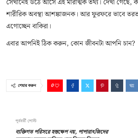
সেখানেই উঠে আসে এই মারাত্মক তথ্য। দেখা গেছে, কাজে
শারীরিক অবস্থা আশঙ্কাজনক। আর ফুরফরে ভাবে তর
এগোচ্ছেন বাকিরা।
এবার আপনিই ঠিক করুন, কোন জীবনটা আপনি চান?
0
শেয়ার করুন
পূর্ববর্তী পোস্ট
ব্যক্তিগত পরিসরে হস্তক্ষেপ নয়, পাপারাৎজিদের