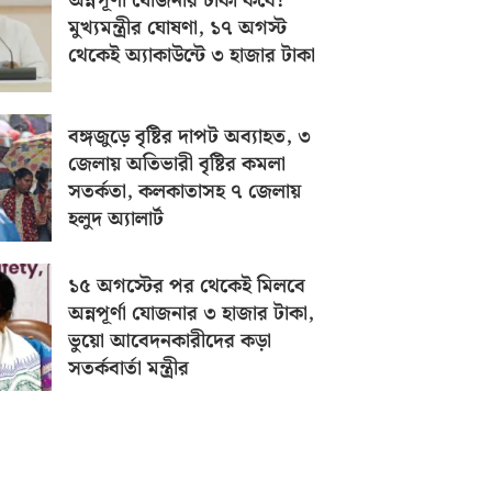
অন্নপূর্ণা যোজনার টাকা কবে?
মুখ্যমন্ত্রীর ঘোষণা, ১৭ অগস্ট
থেকেই অ্যাকাউন্টে ৩ হাজার টাকা
বঙ্গজুড়ে বৃষ্টির দাপট অব্যাহত, ৩
জেলায় অতিভারী বৃষ্টির কমলা
সতর্কতা, কলকাতাসহ ৭ জেলায়
হলুদ অ্যালার্ট
১৫ অগস্টের পর থেকেই মিলবে
অন্নপূর্ণা যোজনার ৩ হাজার টাকা,
ভুয়ো আবেদনকারীদের কড়া
সতর্কবার্তা মন্ত্রীর