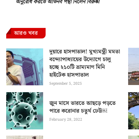
অনুরোধ করতে অভিনব পন্থা নিলেন বিরুষ্কা
আরও খবর
দুয়ারে হাসপাতাল! মুখ্যমন্ত্রী মমতা
বন্দ্যোপাধ্যায়ের উদ্যোগে চালু
হচ্ছে ২১০টি ভ্রাম্যমাণ মিনি
হাইটেক হাসপাতাল
September 5, 2025
জুন মাসে ভারতে আছড়ে পড়তে
পারে করোনার চতুর্থ ঢেউ￼
February 28, 2022